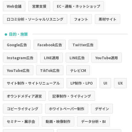
Web会議
営業支援
EC・通販・ネットショップ
口コミ分析・ソーシャルリスニング
フォント
素材サイト
目的・施策
●
Google広告
Facebook広告
Twitter広告
Instagram広告
LINE運用
LINE広告
YouTube運用
YouTube広告
TikTok広告
テレビCM
サイト制作・サイトリニューアル
LP制作・LPO
UI
UX
オウンドメディア運営
記事制作・ライティング
コピーライティング
ホワイトペーパー制作
デザイン
セミナー・展示会
動画・映像制作
データ分析・BI