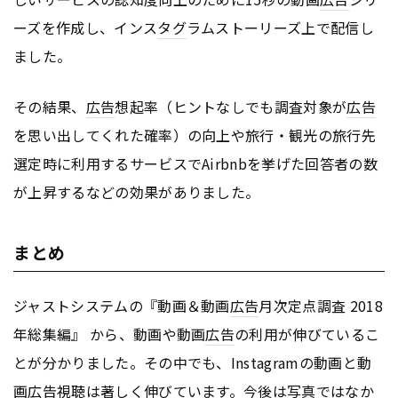
ーズを作成し、インス
タグ
ラムストーリーズ上で配信し
ました。
その結果、
広告
想起率（ヒントなしでも調査対象が
広告
を思い出してくれた確率）の向上や旅行・観光の旅行先
選定時に利用するサービスでAirbnbを挙げた回答者の数
が上昇するなどの効果がありました。
まとめ
ジャストシステムの『動画＆動画
広告
月次定点調査 2018
年総集編』 から、動画や動画
広告
の利用が伸びているこ
とが分かりました。その中でも、Instagramの動画と動
画
広告
視聴は著しく伸びています。今後は写真ではなか