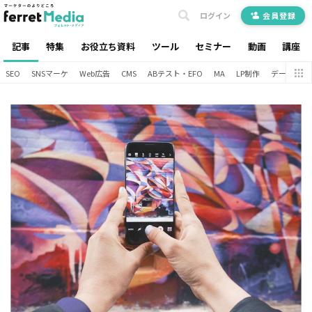
ログイン
会員登録
記事
特集
お役立ち資料
ツール
セミナー
動画
講座
SEO
SNSマーケ
Web広告
CMS
ABテスト・EFO
MA
LP制作
データ分析