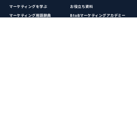
マーケティングを学ぶ
お役立ち資料
マーケティング用語辞典
BtoBマーケティングアカデミー
各種お問い合わせ
利用規約
プライバシーポリシー
クッキーポリシー
運営会社
広告掲載
プレスリリース
無料会員登録
広告掲載
更新情報や関連ニュースをチェック