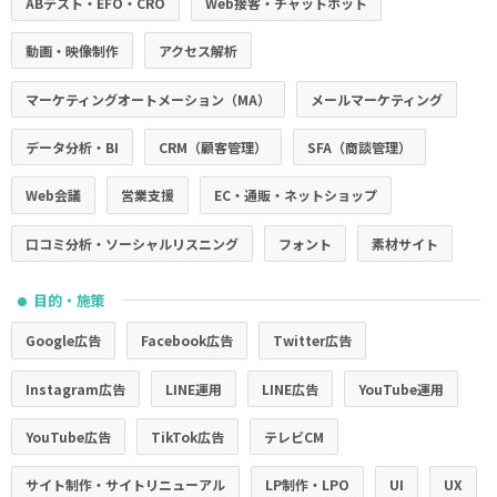
ABテスト・EFO・CRO
Web接客・チャットボット
動画・映像制作
アクセス解析
マーケティングオートメーション（MA）
メールマーケティング
データ分析・BI
CRM（顧客管理）
SFA（商談管理）
Web会議
営業支援
EC・通販・ネットショップ
口コミ分析・ソーシャルリスニング
フォント
素材サイト
目的・施策
●
Google広告
Facebook広告
Twitter広告
Instagram広告
LINE運用
LINE広告
YouTube運用
YouTube広告
TikTok広告
テレビCM
サイト制作・サイトリニューアル
LP制作・LPO
UI
UX