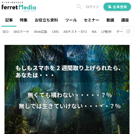
ログイン
会員登録
記事
特集
お役立ち資料
ツール
セミナー
動画
講座
SEO
SNSマーケ
Web広告
CMS
ABテスト・EFO
MA
LP制作
データ分析