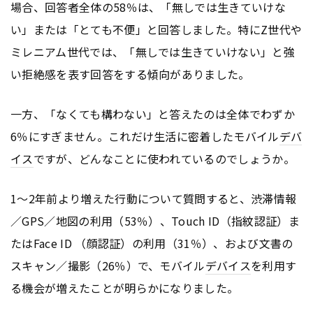
場合、回答者全体の58％は、「無しでは生きていけな
い」または「とても不便」と回答しました。特にZ世代や
ミレニアム世代では、「無しでは生きていけない」と強
い拒絶感を表す回答をする傾向がありました。
一方、「なくても構わない」と答えたのは全体でわずか
6％にすぎません。これだけ生活に密着したモバイル
デバ
イス
ですが、どんなことに使われているのでしょうか。
1～2年前より増えた行動について質問すると、渋滞情報
／GPS／地図の利用（53％）、Touch ID（指紋認証）ま
たはFace ID （顔認証）の利用（31％）、および文書の
スキャン／撮影（26％）で、モバイル
デバイス
を利用す
る機会が増えたことが明らかになりました。