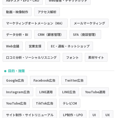
ABテスト・EFO・CRO
Web接客・チャットボット
動画・映像制作
アクセス解析
マーケティングオートメーション（MA）
メールマーケティング
データ分析・BI
CRM（顧客管理）
SFA（商談管理）
Web会議
営業支援
EC・通販・ネットショップ
口コミ分析・ソーシャルリスニング
フォント
素材サイト
目的・施策
●
Google広告
Facebook広告
Twitter広告
Instagram広告
LINE運用
LINE広告
YouTube運用
YouTube広告
TikTok広告
テレビCM
サイト制作・サイトリニューアル
LP制作・LPO
UI
UX