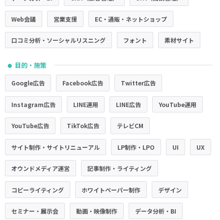
Web会議
営業支援
EC・通販・ネットショップ
口コミ分析・ソーシャルリスニング
フォント
素材サイト
目的・施策
●
Google広告
Facebook広告
Twitter広告
Instagram広告
LINE運用
LINE広告
YouTube運用
YouTube広告
TikTok広告
テレビCM
サイト制作・サイトリニューアル
LP制作・LPO
UI
UX
オウンドメディア運営
記事制作・ライティング
コピーライティング
ホワイトペーパー制作
デザイン
セミナー・展示会
動画・映像制作
データ分析・BI