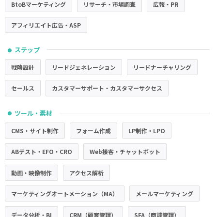
BtoBマーケティング
リサーチ・市場調査
広報・PR
アフィリエイト広告・ASP
ステップ
●
戦略設計
リードジェネレーション
リードナーチャリング
セールス
カスタマーサポート・カスタマーサクセス
ツール・素材
●
CMS・サイト制作
フォーム作成
LP制作・LPO
ABテスト・EFO・CRO
Web接客・チャットボット
動画・映像制作
アクセス解析
マーケティングオートメーション（MA）
メールマーケティング
データ分析・BI
CRM（顧客管理）
SFA（商談管理）