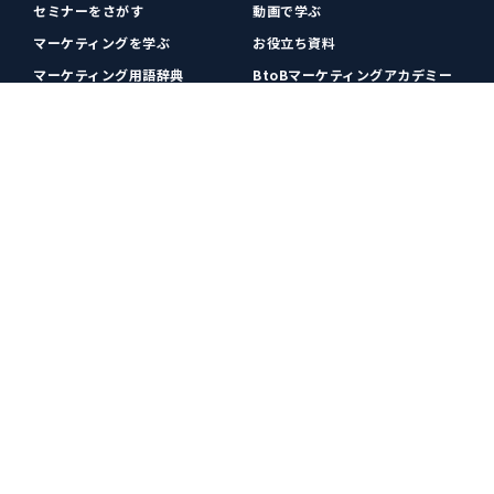
セミナーをさがす
動画で学ぶ
マーケティングを学ぶ
お役立ち資料
マーケティング用語辞典
BtoBマーケティングアカデミー
各種お問い合わせ
利用規約
プライバシーポリシー
クッキーポリシー
運営会社
広告掲載
プレスリリース
無料会員登録
広告掲載
更新情報や関連ニュースをチェック