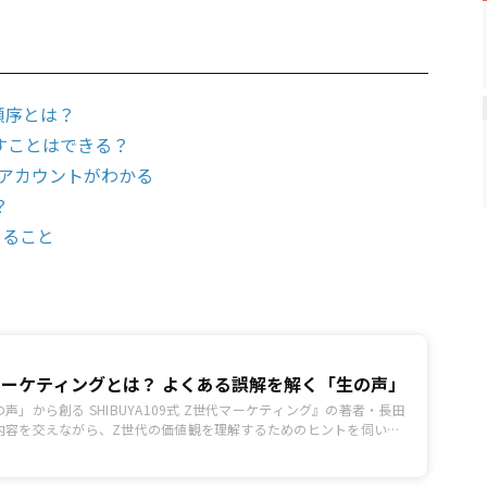
示順序とは？
戻すことはできる？
アカウントがわかる
？
きること
マーケティングとは？ よくある誤解を解く「生の声」
声」から創る SHIBUYA109式 Z世代マーケティング』の著者・長田
内容を交えながら、Z世代の価値観を理解するためのヒントを伺いま