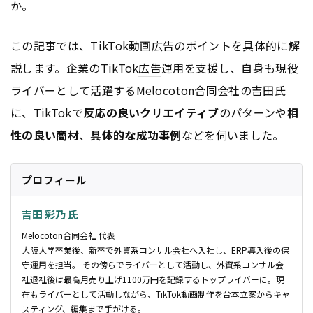
か。
この記事では、TikTok動画
広告
のポイントを具体的に解
説します。企業のTikTok
広告
運用を支援し、自身も現役
ライバーとして活躍するMelocoton合同会社の吉田氏
に、TikTokで
反応の良いクリエイティブ
のパターンや
相
性の良い商材
、
具体的な成功事例
などを伺いました。
プロフィール
吉田 彩乃 氏
Melocoton合同会社 代表
大阪大学卒業後、新卒で外資系コンサル会社へ入社し、ERP導入後の保
守運用を担当。 その傍らでライバーとして活動し、外資系コンサル会
社退社後は最高月売り上げ1100万円を記録するトップライバーに。現
在もライバーとして活動しながら、TikTok動画制作を台本立案からキャ
スティング、編集まで手がける。