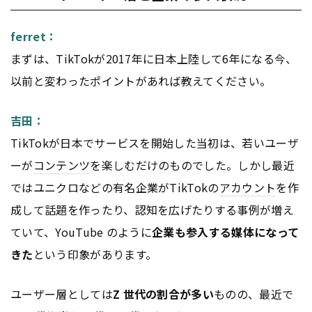
ferret：
まずは、TikTokが2017年に日本上陸して6年になる今、
以前と変わったポイントがあれば教えてください。
吉田：
TikTokが日本でサービスを開始した当初は、若いユーザ
ーが
コンテンツ
を楽しむだけのものでした。しかし最近
ではユニクロなどの有名企業がTikTokの
アカウント
を作
成して話題を作ったり、認知を広げたりする事例が増え
ていて、YouTube のように
企業も参入する媒体になって
きた
という印象があります。
ユーザー層としては
Z 世代の割合が多い
ものの、最近で