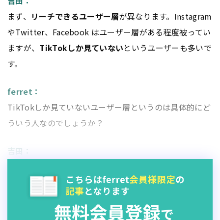
吉田：
まず、
リーチできるユーザー層
が異なります。Instagram
や
Twitter
、Facebook はユーザー層がある程度被ってい
ますが、
TikTokしか見ていない
というユーザーも多いで
す。
ferret：
TikTokしか見ていないユーザー層というのは具体的にど
ういう人なのでしょうか？
吉田：
Z 世代
ではTikTokしか見てないというユーザーが多いで
す。また、Facebookや
Twitter
のような
文字情報ではな
く、動画で情報収集したいユーザー
もTikTokを見ていま
す。もちろん