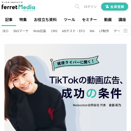
ログイン
会員登録
記事
特集
お役立ち資料
ツール
セミナー
動画
講座
SEO
SNSマーケ
Web広告
CMS
ABテスト・EFO
MA
LP制作
データ分析