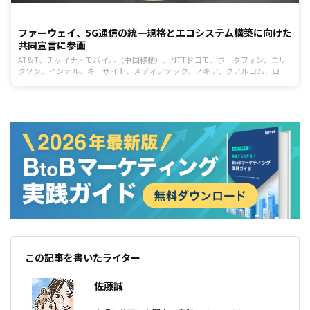
ファーウェイ、5G通信の統一規格とエコシステム構築に向けた
共同宣言に参画
AT&T、チャイナ・モバイル（中国移動）、NTTドコモ、ボーダフォン、エリ
クソン、インテル、キーサイト、メディアテック、ノキア、クアルコム、ロー
デ・シュワルツ、ZTE、ダタン（大唐通信）、および、ファーウェイ（中国語
表記：華為技術、英語表記：HUAWEI）の14社は、Mobile World
この記事を書いたライター
佐藤誠