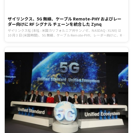
ザイリンクス、5G 無線、ケーブル Remote-PHY およびレー
ダー向けに RF シグナル チェーンを統合した Zynq
ザイリンクス社 (本社 : 米国カリフォルニア州サンノゼ、NASDAQ : XLNX) は
10 月 3 日 (米国時間)、5G 無線、ケーブル Remote-PHY、レーダー向けに、RF
シグナル チェーンを 1 つの SoC に統合した革新的なアーキテクチャである
Zynq(R) UltraScale+™ RFSoC ファミリの供給を開始したことを発表した。ザ
イリンクスの 16nm UltraScale+ MPSoC アーキテクチャをベースとする All
Programmable RFSoC は、RF データ コンバータをモノリシックに統合するこ
とでシステム消費電力とフットプリントを最大