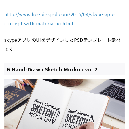
http://www.freebiespsd.com/2015/04/skype-app-
concept-with-material-ui.html
skype
アプリ
の
UI
をデザインしたPSDテンプレート素材
です。
6.Hand-Drawn Sketch Mockup vol.2