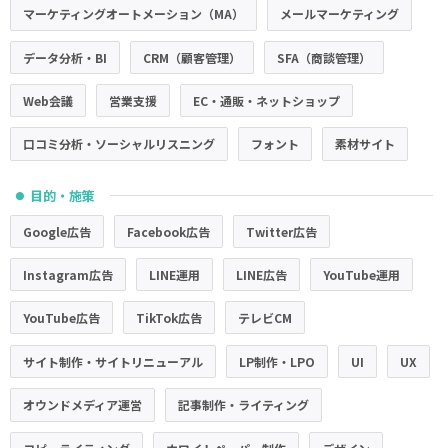
マーケティングオートメーション（MA）
メールマーケティング
データ分析・BI
CRM（顧客管理）
SFA（商談管理）
Web会議
営業支援
EC・通販・ネットショップ
口コミ分析・ソーシャルリスニング
フォント
素材サイト
目的・施策
●
Google広告
Facebook広告
Twitter広告
Instagram広告
LINE運用
LINE広告
YouTube運用
YouTube広告
TikTok広告
テレビCM
サイト制作・サイトリニューアル
LP制作・LPO
UI
UX
オウンドメディア運営
記事制作・ライティング