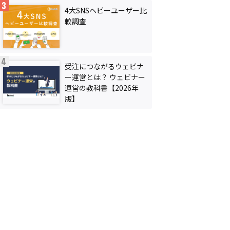
4大SNSヘビーユーザー比
較調査
受注につながるウェビナ
ー運営とは？ ウェビナー
運営の教科書【2026年
版】