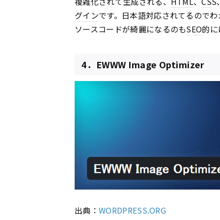
複雑化されて生成される、
HTML
、
CS
S
グイン
です。日本語対応されてるのでわ
ソースコードが綺麗になるのも
SEO
的に
4．EWWW Image Optimizer
出典：
WORDPRESS.ORG