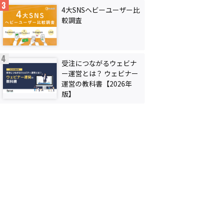
4大SNSヘビーユーザー比
較調査
受注につながるウェビナ
ー運営とは？ ウェビナー
運営の教科書【2026年
版】