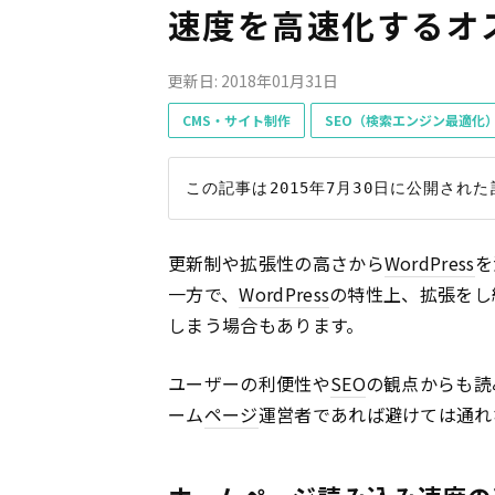
速度を高速化するオ
更新日: 2018年01月31日
CMS・サイト制作
SEO（検索エンジン最適化
更新制や拡張性の高さから
WordPress
を
一方で、
WordPress
の特性上、拡張をし
しまう場合もあります。
ユーザーの利便性や
SEO
の観点からも読
ーム
ページ
運営者であれば避けては通れ