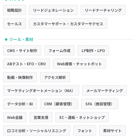
戦略設計
リードジェネレーション
リードナーチャリング
セールス
カスタマーサポート・カスタマーサクセス
ツール・素材
●
CMS・サイト制作
フォーム作成
LP制作・LPO
ABテスト・EFO・CRO
Web接客・チャットボット
動画・映像制作
アクセス解析
マーケティングオートメーション（MA）
メールマーケティング
データ分析・BI
CRM（顧客管理）
SFA（商談管理）
Web会議
営業支援
EC・通販・ネットショップ
口コミ分析・ソーシャルリスニング
フォント
素材サイト