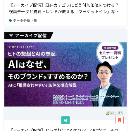
【アーカイブ配信】既存カテゴリにどう付加価値をつける？
検索データと購買トレンドが教える「マーケットイン」な商
品開発アプローチ
データ分析・BI
AI
【アーカイブ配信】ヒトの想起とAIの想起｜AIはなぜ、その