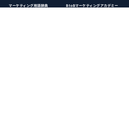
マーケティング用語辞典
BtoBマーケティングアカデミー
各種お問い合わせ
利用規約
プライバシーポリシー
クッキーポリシー
運営会社
広告掲載
プレスリリース
無料会員登録
広告掲載
更新情報や関連ニュースをチェック