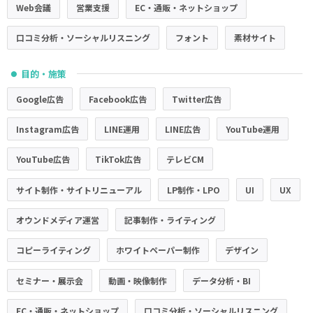
Web会議
営業支援
EC・通販・ネットショップ
口コミ分析・ソーシャルリスニング
フォント
素材サイト
目的・施策
●
Google広告
Facebook広告
Twitter広告
Instagram広告
LINE運用
LINE広告
YouTube運用
YouTube広告
TikTok広告
テレビCM
サイト制作・サイトリニューアル
LP制作・LPO
UI
UX
オウンドメディア運営
記事制作・ライティング
コピーライティング
ホワイトペーパー制作
デザイン
セミナー・展示会
動画・映像制作
データ分析・BI
EC・通販・ネットショップ
口コミ分析・ソーシャルリスニング