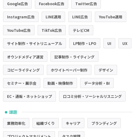
Google広告
Facebook広告
Twitter広告
Instagram広告
LINE運用
LINE広告
YouTube運用
YouTube広告
TikTok広告
テレビCM
サイト制作・サイトリニューアル
LP制作・LPO
UI
UX
オウンドメディア運営
記事制作・ライティング
コピーライティング
ホワイトペーパー制作
デザイン
セミナー・展示会
動画・映像制作
データ分析・BI
EC・通販・ネットショップ
口コミ分析・ソーシャルリスニング
課題
●
業務効率化
組織づくり
キャリア
ブランディング
プロジェクトマネジメント
タスク管理