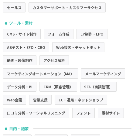
セールス
カスタマーサポート・カスタマーサクセス
ツール・素材
●
CMS・サイト制作
フォーム作成
LP制作・LPO
ABテスト・EFO・CRO
Web接客・チャットボット
動画・映像制作
アクセス解析
マーケティングオートメーション（MA）
メールマーケティング
データ分析・BI
CRM（顧客管理）
SFA（商談管理）
Web会議
営業支援
EC・通販・ネットショップ
口コミ分析・ソーシャルリスニング
フォント
素材サイト
目的・施策
●