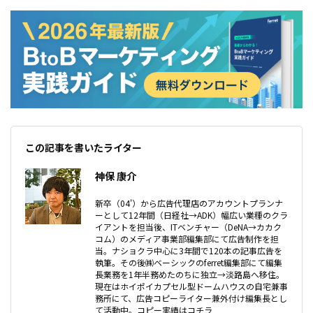
この記事を書いたライター
神保 康介
新卒（04'）から広告代理店のアカウントプランナ
ーとして12年間（日経社→ADK）幅広い業種のクラ
イアントを担当後、ITベンチャー（DeNA→カカク
コム）のメディア事業部編集部にて広告制作を担
当。ナショクラ中心に3年間で120本の記事広告を
執筆。その後㈱ベーシックのferret編集部にて編集
長業務を1年半務めたのちに独立→淡路島へ移住。
現在はホイポイカプセル型ドームハウスの自宅兼事
務所にて、広告コピーライター兼外付け編集長とし
て活動中。コピー実績はコチラ