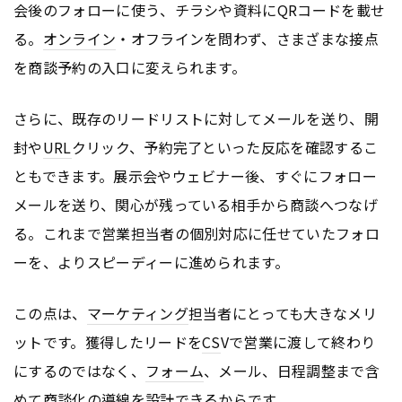
会後のフォローに使う、チラシや資料にQRコードを載せ
る。
オンライン
・オフラインを問わず、さまざまな接点
を商談予約の入口に変えられます。
さらに、既存のリードリストに対してメールを送り、開
封や
URL
クリック、予約完了といった反応を確認するこ
ともできます。展示会やウェビナー後、すぐにフォロー
メールを送り、関心が残っている相手から商談へつなげ
る。これまで営業担当者の個別対応に任せていたフォロ
ーを、よりスピーディーに進められます。
この点は、
マーケティング
担当者にとっても大きなメリ
ットです。獲得したリードを
CS
Vで営業に渡して終わり
にするのではなく、
フォーム
、メール、日程調整まで含
めて商談化の
導線
を設計できるからです。