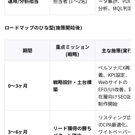
運用/分析担当
担当者 (1〜2名)
ータ集計、
PDCA
分析、MQL判定
ロードマップのひな型(施策開始後)
重点ミッション
期間
主な施策(実行)
(戦略)
ペルソナ/CX再定
義、
KPI
設定、
戦略設計・土台構
Webサイト
の
0〜3ヶ月
築
EFO/
UI
改善、顕
在層向け
SEO
記
制作開始
リスティング広
のCPA最適化、
リード獲得の勝ち
3〜6ヶ月
ワイトペーパー
3