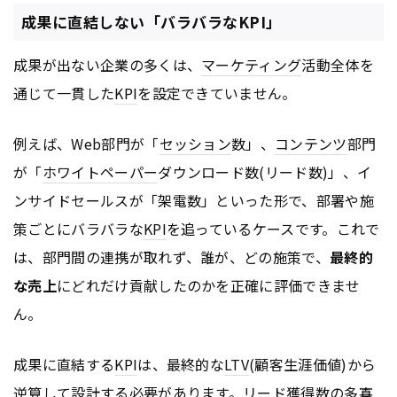
成果に直結しない「バラバラなKPI」
成果が出ない企業の多くは、
マーケティング
活動全体を
通じて一貫した
KPI
を設定できていません。
例えば、Web部門が「
セッション
数」、
コンテンツ
部門
が「
ホワイトペーパー
ダウンロード数(リード数)」、イ
ンサイドセールスが「架電数」といった形で、部署や施
策ごとにバラバラな
KPI
を追っているケースです。これで
は、部門間の連携が取れず、誰が、どの施策で、
最終的
な売上
にどれだけ貢献したのかを正確に評価できませ
ん。
成果に直結する
KPI
は、最終的な
LTV
(顧客生涯価値)から
逆算して設計する必要があります。リード獲得数の多寡