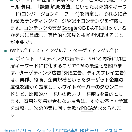
ール 費用
」「
課題 解決 方法
」といった具体的なキーワ
ード(コンバージョンキーワード)を特定し、それらに合
わせた
ランディングページ
や記事
コンテンツ
を作成し
ます。
コンテンツ
の質が
Google
のE-E-A-Tに則っている
かを常に意識し、専門的な知見と根拠を明記すること
が重要です。
Web
広告
(
リスティング広告
・ターゲティング
広告
):
ポイント:
リスティング広告
では、
SEO
と同様に顕在
層キーワードに特化することでCPAの最適化を図りま
す。ターゲティング
広告
(SNS
広告
、
ディスプレイ
広告
)
は、業種、役職、企業規模といった
ターゲット企業の
属性
を細かく設定し、
ホワイトペーパー
のダウンロー
ド
など、比較的ハードルの低いリード獲得を目的とし
ます。費用対効果が合わない場合は、すぐに停止・予算
を調整し、次の施策に回す柔軟な
PDCA
が求められま
す。
ferretソリューション｜SEO記事制作代行サービスはこ