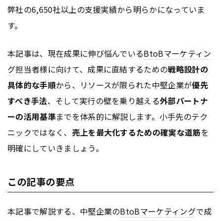
弊社の6,650社以上の支援実績から明らかになっていま
す。
本記事は、現在成果に伸び悩んでいる
BtoB
マーケティン
グ
担当者様に向けて、成果に直結するための
戦略設計の
具体的な手順
から、リソースが限られた中堅企業が
優先
すべき手法
、そして実行の壁を乗り越える
外部パートナ
ーの活用基準
までを体系的に解説します。小手先のテク
ニックではなく、
売上を最大化するための確実な道筋
を
明確にしていきましょう。
この記事の要点
本記事で解説する、中堅企業の
BtoB
マーケティング
で成