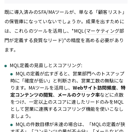
既に導入済みのSFA/MAツールが、単なる「顧客リスト」
の保管庫になっていないでしょうか。成果を出すために
は、これらのツールを活用し、*MQL(
マーケティング
部
門が定義する良質なリード)*の精度を高める必要があり
ます。
MQL定義の見直しとスコアリング:
MQLの定義が広すぎると、営業部門へのトスアップ
時に「確度が低い」と判断され、営業工数の無駄にな
ります。MAツールを活用し、
Webサイト
訪問頻度
、
特
定
コンテンツ
の閲覧
、
メールのクリック率
などに点数
をつけ、一定以上のスコアに達したリードのみをMQL
として営業に連携するスコアリング機能を使いこなし
ましょう。
MQLの件数目標が未達の場合は、「MQLの定義が狭
すぎる」「
コンテンツ
の量が不十分」「メールなどの