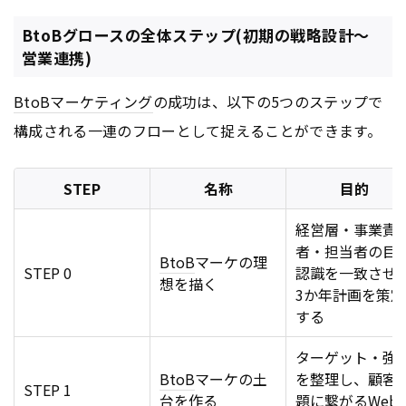
BtoBグロースの全体ステップ(初期の戦略設計〜
営業連携)
BtoB
マーケティング
の成功は、以下の5つのステップで
構成される一連のフローとして捉えることができます。
STEP
名称
目的
経営層・事業責
者・担当者の目
BtoB
マーケの理
STEP 0
認識を一致させ
想を描く
3か年計画を策定
する
ターゲット・強
BtoB
マーケの土
を整理し、顧客
STEP 1
台を作る
題に繋がる
Web