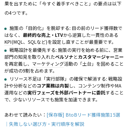
果を出すために「今すぐ着手すべきこと」の要点は以下
の4つです。
施策の「目的化」を脱却する: 目の前のリード獲得数で
はなく、
最終的な売上・
LTV
から逆算した一貫性のある
KPI
(MQL、SQLなど)を設定し直すことが最重要です。
戦略設計を最優先する: 施策の実行を始める前に、営業
部門の知見を取り入れた
ペルソナ
と
カスタマージャーニー
を再定義し、
マーケティング
活動の「土台」を固めること
が成功の9割を占めます。
リソース不足は「実行部隊」の確保で解消する: 戦略設
計や分析などの
コア業務は内製
し、
コンテンツ
制作やMA
運用などの
実行フェーズを外部パートナーに委託
すること
で、少ないリソースでも施策を加速できます。
あわせて読みたい：
[保存版] BtoBリード獲得施策15選
｜失敗しない選び方・実行順序を解説