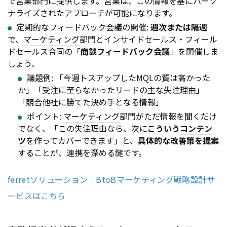
で営業部門に提供します。営業は、この情報を基にパーソ
ナライズされたアプローチが可能になります。
定期的なフィードバック会議の開催:
週次または隔週
で、
マーケティング
部門とインサイドセールス・フィール
ドセールス合同の「
商談フィードバック会議
」を開催しま
しょう。
議題例: 「今週トスアップしたMQLの質は高かった
か」「受注に至らなかったリードの主な失注理由」
「競合他社に勝てた決め手となる情報」
ポイント:
マーケティング
部門がただ情報を聞くだけ
でなく、「この失注理由なら、次に
こういう
コンテン
ツ
を作ってカバーできます」と、
具体的な改善策を提案
することが、連携を深める鍵です。
ferretソリューション｜BtoBマーケティング戦略設計サ
ービスはこちら