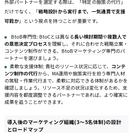
外部パートナーを選定する際は、「特定の施策の代行」
だけでなく、「
戦略設計から実行まで、一気通貫で支援
可能か
」という視点を持つことが重要です。
BtoB
専門性:
BtoC
とは異なる
長い検討期間
や
複数人で
の意思決定プロセス
を理解し、それに合わせた戦略立案・
コンテンツ
制作ができる、
BtoB
マーケティング
専門のパ
ートナーを選びましょう。
柔軟な支援体制: 貴社のリソース状況に応じて、
コンテ
ンツ
制作の代行
から、MA運用や施策実行を担う専門人材
の常駐・作業代行まで、柔軟に対応できる体制があるかを
確認しましょう。リソース不足の状況は変化するため、支
援内容を都度調整できるパートナーであれば、より確実に
成果を追うことができます。
導入後のマーケティング組織(3〜5名体制)の設計
とロードマップ