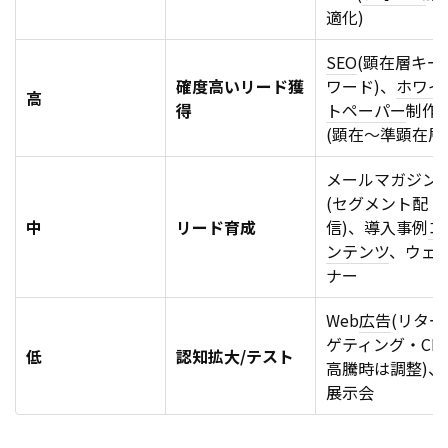
適化)
SEO
(顕在層キー
確度高いリード獲
ワード)、
ホワイ
高
得
トペーパー
制作
(顕在〜準顕在層
メールマガジン
(セグメント配
中
リード育成
信)、導入事例
コ
ンテンツ
、ウェ
ナー
Web
広告
(リター
ゲティング・CP
低
認知拡大/テスト
高騰時は調整)、
展示会