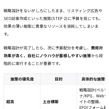
戦略設計をないがしろにしたまま、
リスティング広告
や
SEO
記事作成といった施策(STEP 2)に予算を投じても、
効果の薄い施策に貴重なリソースを消耗してしまいま
す。
戦略設計が完了したら、次に予算配分を考慮し、
費用対
効果が高く、自社にノウハウが蓄積しやすい施策
から段
階的に実行することが重要です。
施策の優先度
目的
具体的な施策例
戦略設計(ペルソ
ナ/
KPI
)、
Webサ
超高
土台構築
イト
の整備、
EFO(
フォーム
最