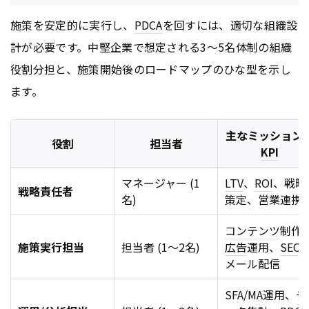
施策を安定的に実行し、
PDCA
を回すには、適切な組織設
計が必要です。中堅企業で想定される3〜5名体制の組織
役割分担と、施策開始後のロードマップのひな型を示し
ます。
主なミッション
役割
担当者
KPI
マネージャー (1
LTV
、
ROI
、戦略
戦略責任者
名)
策定、営業連携
コンテンツ
制作
施策実行担当
担当者 (1〜2名)
広告
運用、
SEO
メール配信
SFA/MA運用、デ