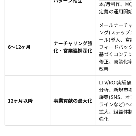
パターン確立
本/月制作、MQL
定義の運用開始
メールナーチャ
ング(ステップメ
ール)導入、営業
ナーチャリング強
6〜12ヶ月
フィードバック
化・営業連携深化
基づく
コンテン
修正、商談化率
改善
LTV
/
ROI
実績値
分析、新規市場
施策(SNS、オフ
12ヶ月以降
事業貢献の最大化
ラインなど)への
拡大、組織体制
強化