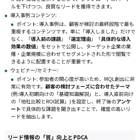
ルを下げつつ、良質なリードを獲得できます。
導入事例
コンテンツ
:
ポイント: 導入事例は、顧客が検討の最終段階で最も
重視する
コンテンツ
です。単に「導入しました」だけで
なく、「
導入前の課題
」「
選定理由
」「
具体的な導入
効果の数値
」をセットで公開し、ターゲット企業の業
種・企業規模に合わせてセグメントされた形で閲覧で
きるように配置することが重要です。
ウェビナー/
セミナー
:
ポイント: 参加者の関心度が高いため、MQL創出に非
常に有効です。
顧客の検討フェーズに合わせたテーマ
(例:導入初期向けの「基礎知識解説」と、導入直前向け
の「他社比較と
ROI
試算」)を設定し、終了後の
アンケ
ート
で具体的な課題を聞き出すことで、確度の高いリ
ードを抽出します。
リード情報の「質」向上とPDCA