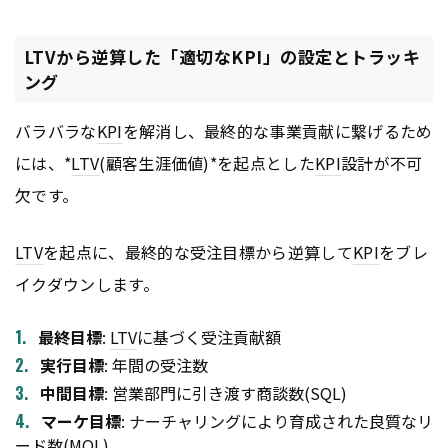
LTVから逆算した「適切なKPI」の設定とトラッキ
ング
バラバラな
KPI
を解消し、最終的な事業貢献に繋げるため
には、*
LTV
(顧客生涯価値)*を起点とした
KPI
設計が不可
欠です。
LTV
を起点に、最終的な受注目標から逆算して
KPI
をブレ
イクダウンします。
最終目標
:
LTV
に基づく受注貢献額
実行目標
: 年間の受注数
中間目標
: 営業部門に引き渡す商談数(SQL)
マーケ目標
: ナーチャリングにより育成された良質なリ
ード数(MQL)