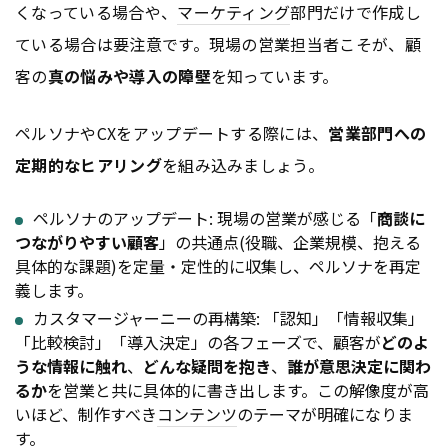
くなっている場合や、
マーケティング
部門だけで作成し
ている場合は要注意です。現場の営業担当者こそが、顧
客の
真の悩みや導入の障壁
を知っています。
ペルソナやCXをアップデートする際には、
営業部門への
定期的なヒアリング
を組み込みましょう。
ペルソナのアップデート: 現場の営業が感じる「
商談に
つながりやすい顧客
」の共通点(役職、企業規模、抱える
具体的な課題)を定量・定性的に収集し、ペルソナを再定
義します。
カスタマージャーニーの再構築: 「認知」「情報収集」
「比較検討」「導入決定」の各フェーズで、顧客が
どのよ
うな情報に触れ
、
どんな疑問を抱き
、
誰が意思決定に関わ
るか
を営業と共に具体的に書き出します。この解像度が高
いほど、制作すべき
コンテンツ
のテーマが明確になりま
す。