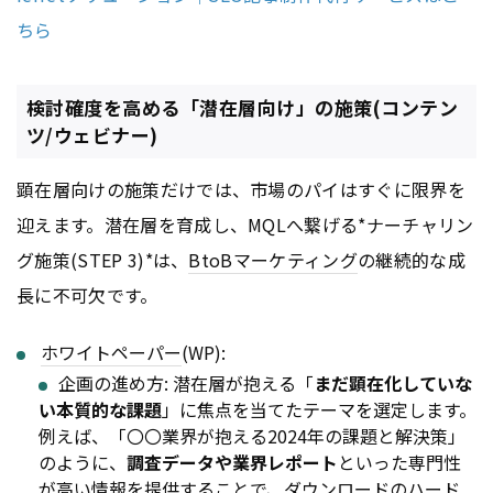
ちら
検討確度を高める「潜在層向け」の施策(コンテン
ツ/ウェビナー)
顕在層向けの施策だけでは、市場のパイはすぐに限界を
迎えます。潜在層を育成し、MQLへ繋げる*ナーチャリン
グ施策(STEP 3)*は、
BtoB
マーケティング
の継続的な成
長に不可欠です。
ホワイトペーパー
(WP):
企画の進め方: 潜在層が抱える「
まだ顕在化していな
い本質的な課題
」に焦点を当てたテーマを選定します。
例えば、「〇〇業界が抱える2024年の課題と解決策」
のように、
調査データや業界レポート
といった専門性
が高い情報を提供することで、ダウンロードのハード