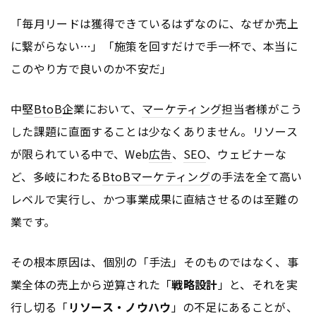
「毎月リードは獲得できているはずなのに、なぜか売上
に繋がらない…」「施策を回すだけで手一杯で、本当に
このやり方で良いのか不安だ」
中堅
BtoB
企業において、
マーケティング
担当者様がこう
した課題に直面することは少なくありません。リソース
が限られている中で、Web
広告
、
SEO
、ウェビナーな
ど、多岐にわたる
BtoB
マーケティング
の手法を全て高い
レベルで実行し、かつ事業成果に直結させるのは至難の
業です。
その根本原因は、個別の「手法」そのものではなく、事
業全体の売上から逆算された「
戦略設計
」と、それを実
行し切る「
リソース・ノウハウ
」の不足にあることが、