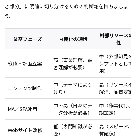
き部分」に明確に切り分けるための判断軸を持ちましょ
う。
外部リソースの
業務フェーズ
内製化の適性
性
中（外部知見の
高（事業理解、顧
戦略・計画立案
ンプットとして
客理解が必要）
用）
中（テーマにより
高（リソース不
コンテンツ
制作
けり）
解消、品質安定
中〜高（日々のデ
中（作業代行、
MA／SFA運用
ータ分析が必要）
期設定）
低（専門知識が必
高（スピード、
Webサイト
改修
要）
質確保）