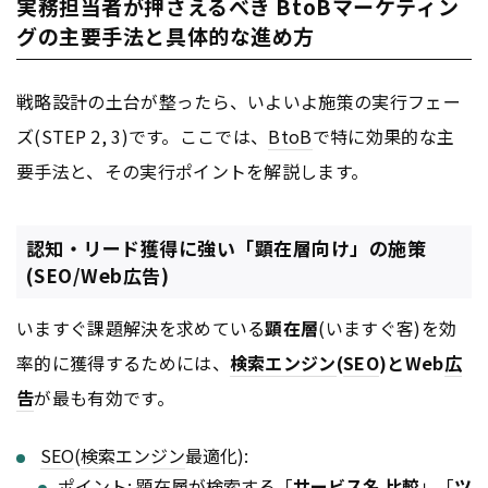
実務担当者が押さえるべき BtoBマーケティン
グの主要手法と具体的な進め方
戦略設計の土台が整ったら、いよいよ施策の実行フェー
ズ(STEP 2, 3)です。ここでは、
BtoB
で特に効果的な主
要手法と、その実行ポイントを解説します。
認知・リード獲得に強い「顕在層向け」の施策
(SEO/Web広告)
いますぐ課題解決を求めている
顕在層
(いますぐ客)を効
率的に獲得するためには、
検索エンジン
(
SEO
)とWeb
広
告
が最も有効です。
SEO
(
検索エンジン
最適化):
ポイント: 顕在層が検索する「
サービス名 比較
」「
ツ