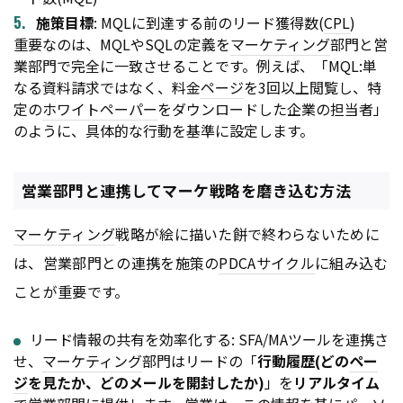
施策目標
: MQLに到達する前のリード獲得数(
CPL
)
重要なのは、MQLやSQLの定義を
マーケティング
部門と営
業部門で完全に一致させることです。例えば、「MQL:単
なる資料請求ではなく、料金
ページ
を3回以上閲覧し、特
定の
ホワイトペーパー
をダウンロードした企業の担当者」
のように、具体的な行動を基準に設定します。
営業部門と連携してマーケ戦略を磨き込む方法
マーケティング
戦略が絵に描いた餅で終わらないために
は、営業部門との連携を施策の
PDCA
サイクル
に組み込む
ことが重要です。
リード情報の共有を効率化する: SFA/MAツールを連携さ
せ、
マーケティング
部門はリードの「
行動履歴(どの
ペー
ジ
を見たか、どのメールを開封したか)
」を
リアルタイム