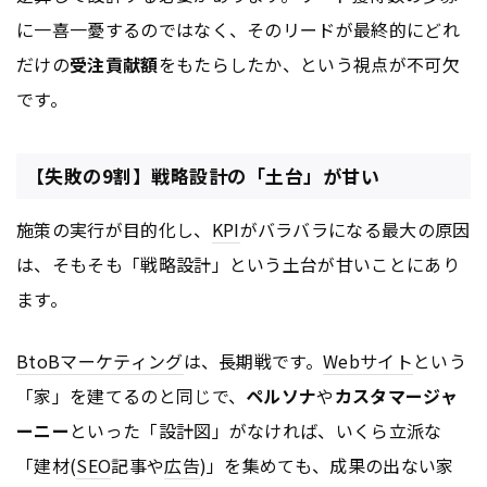
に一喜一憂するのではなく、そのリードが最終的にどれ
だけの
受注貢献額
をもたらしたか、という視点が不可欠
です。
【失敗の9割】戦略設計の「土台」が甘い
施策の実行が目的化し、
KPI
がバラバラになる最大の原因
は、そもそも「戦略設計」という土台が甘いことにあり
ます。
BtoB
マーケティング
は、長期戦です。
Webサイト
という
「家」を建てるのと同じで、
ペルソナ
や
カスタマージャ
ーニー
といった「設計図」がなければ、いくら立派な
「建材(
SEO
記事や
広告
)」を集めても、成果の出ない家