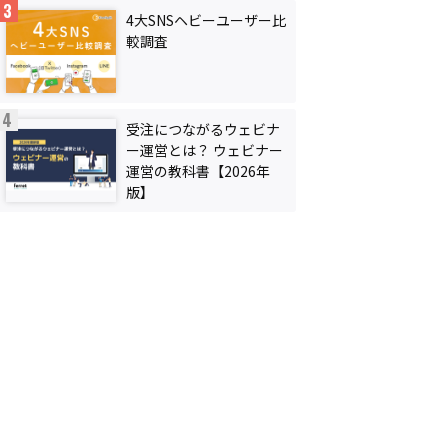
4大SNSヘビーユーザー比
較調査
受注につながるウェビナ
ー運営とは？ ウェビナー
運営の教科書【2026年
版】