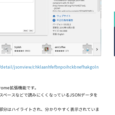
detail/jsonview/chklaanhfefbnpoihckbnefhakgoln
rome拡張機能です。
やスペースなどで読みにくくなっているJSONデータを
部分はハイライトされ、分かりやすく表示されていま