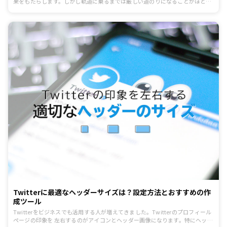
果をもたらします。しかし軌道に乗るまでは厳しい道のりになることがほとん
ど。自社や他社のアカウントを分析して、改善を繰り返すことが重要になりま
す。そこで今回はTwitterを効率的に分析するための、分析ツールを見ていき
ましょう。おすすめを7つ選定したので参考にしてみてください。
Twitterに最適なヘッダーサイズは？設定方法とおすすめの作
成ツール
Twitterをビジネスでも活用する人が増えてきました。Twitterのプロフィール
ページの印象を 左右するのがアイコンとヘッダー画像になります。特にヘッダ