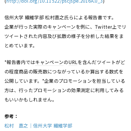
(
http://doi.org/10.11522/pscjspe.2016A.0_3
)
信州大学 繊維学部 松村嘉之氏らによる報告書です。
企業が行った実際の
キャンペーン
を例に、
Twitter
上でリ
ツイートされた内容及び拡散の様子を分析した結果をま
とめています。
*報告書内では
キャンペーン
の
URL
を含んだツイートがど
の程度商品の販売数につながっているか算出する数式を
公開しています。*企業のプロモーションを担当している
方は、行ったプロモーションの効果測定に利用してみる
もいいかもしれません。
参考：
松村 嘉之｜信州大学 繊維学部