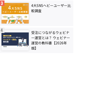
4大SNSヘビーユーザー比
較調査
受注につながるウェビナ
ー運営とは？ ウェビナー
運営の教科書【2026年
版】