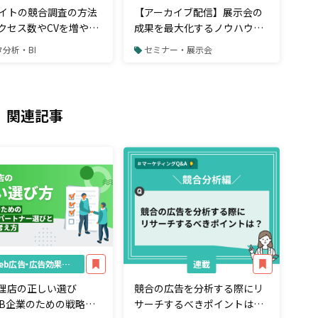
サイトの競合調査の方法
【アーカイブ配信】展示会の
クセス数やCVを増やす
成果を最大化するノウハウ～
見るべきポイント
商談につなげるアフターフォ
分析・BI
セミナー・展示会
ローも解説～
関連記事
Web広告・広告効果測定
連載
理店の正しい選び
競合の広告を分析する際にリ
toB企業のための戦略設
サーチするべきポイントは？