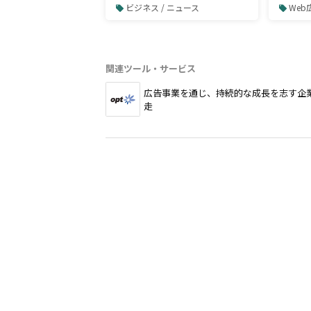
Workspace SSO対応とブラン
計型パ
ビジネス / ニュース
We
ドチェック機能をリリース
算の考
──セキュリティ強化と広告
配信前の自動コンプラ検知を
一体で実現
関連ツール・サービス
広告事業を通じ、持続的な成長を志す企
走