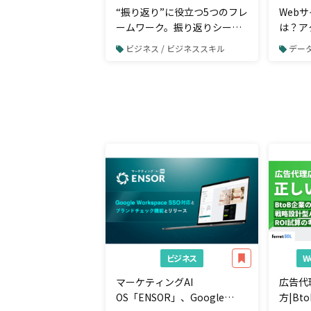
“振り返り”に役立つ5つのフレ
Web
ームワーク。振り返りシート
は？ア
の書き方や方法を押さえよう
ために
ビジネス / ビジネススキル
データ
ビジネス
マーケティングAI
広告代
OS「ENSOR」、Google
方|B