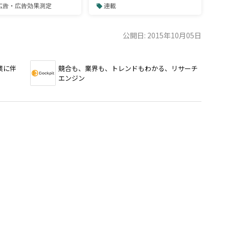
ートナー選びとROI試
【マーケティングQ&A】
b広告・広告効果測定
連載
え方
公開日: 2015年10月05日
業に伴
競合も、業界も、トレンドもわかる、リサーチ
エンジン