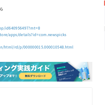
ら
/app/id640956497?mt=8
store/apps/details?id=com.newspicks
ain/html/rd/p/000000015.000010548.html