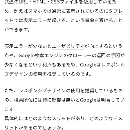
共通の
URL
・
HTML
・
CS
Sファイルを使用しているた
め、例えばスマホでは通常に表示されているのに
タブレ
ット
では表示エラーが起きる、という事象を避けること
ができます。
表示エラーが少ないと
ユーザビリティ
が向上するという
点や、
Google
検索エンジン
の
クローラー
の巡回の手間が
少なくなるという利点もあるため、
Google
はレスポンシ
ブデザインの使用を推奨しているのです。
ただ、レスポンシブデザインの使用を推奨しているもの
の、検索順位には特に影響は無いと
Google
は明言してい
ます。
具体的にはどのようなメリットがあり、どのようなデメ
リットがあるのでしょうか。