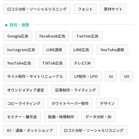
口コミ分析・ソーシャルリスニング
フォント
素材サイト
目的・施策
●
Google広告
Facebook広告
Twitter広告
Instagram広告
LINE運用
LINE広告
YouTube運用
YouTube広告
TikTok広告
テレビCM
サイト制作・サイトリニューアル
LP制作・LPO
UI
UX
オウンドメディア運営
記事制作・ライティング
コピーライティング
ホワイトペーパー制作
デザイン
セミナー・展示会
動画・映像制作
データ分析・BI
EC・通販・ネットショップ
口コミ分析・ソーシャルリスニング