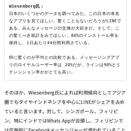
Wiesenberg氏：
日本のいくつかのデータを調べてみた。この日本の有名
なアプリを見てほしい。驚くこともないだろうがLINEで
ある。みんなメッセージの交換が大好きだ。そして、こ
の驚くべき統計をみてほしい。80%のインストール率を
保持し、1日あたり44分間利用さている。

特に驚くのが平均との比較である。メッセージングアプ
リのロイヤルユーザー率は 20%だが、ラインは90%とリ
そのほか、Wiesenberg氏によれば利用傾向としてアジア
圏でもタイやインドネシアを中心にLINEが
シェア
を占め
ていると言います。対して、シンガポール、フィリピ
ン、特にインドではWhats Appが台頭し、フィリピンで
は圧倒的にFacebookメッセンジャーが使われていること