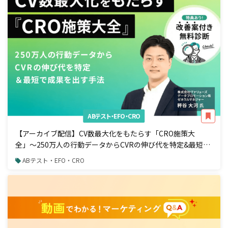
ABテスト・EFO・CRO
【アーカイブ配信】CV数最大化をもたらす「CRO施策大
全」〜250万人の行動データからCVRの伸び代を特定&最短で
成果を出す手法〜
ABテスト・EFO・CRO