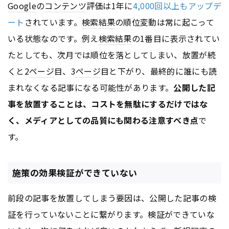
Google
の
コンテンツ
評価は1年に
4,000回以上もアップデ
ート
されています。
検索結果
の順位変動は常に起こって
いる状態なのです。例え
検索結果
の1番目に表示されてい
たとしても、次月では順位を落としてしまい、放置が続
くと2
ページ
目、3
ページ
目と下がり、最終的に誰にも読
まれなくなる記事になる可能性があります。
公開した記
事を放置することは、コストを無駄にするだけではな
く、メディアとしての品質にも関わる注意すべき点
で
す。
施策の効果検証ができていない
前段の記事を放置してしまう要因は、公開した記事の検
証を行っていないことに繋がります。検証ができていな