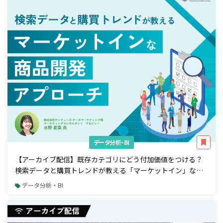
データ分析・BI
【アーカイブ配信】既存カテゴリにどう付加価値をつける？
検索データと購買トレンドが教える「マーケットイン」な商
品開発アプローチ
データ分析・BI