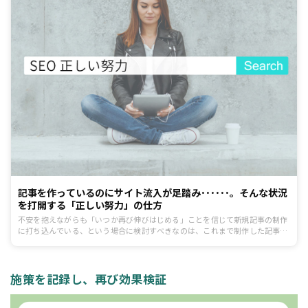
記事を作っているのにサイト流入が足踏み･･････。そんな状況
を打開する「正しい努力」の仕方
不安を抱えながらも「いつか再び伸びはじめる」ことを信じて新規記事の制作
に打ち込んでいる、という場合に検討すべきなのは、これまで制作した記事を
ブラッシュアップする「リライト」という作業。リライトの利点は、既存コン
テンツのブラッシュアップなので要点を押さえて作業すれば新規記事の制作よ
りもはるかに少ない労力で大きなインパクトが得られる可能性があるというこ
とです。そこで、本記事ではサイト成長の足踏みに直面した時の「正しい努
施策を記録し、再び効果検証
力」としてのリライトの要点についてご紹介します。