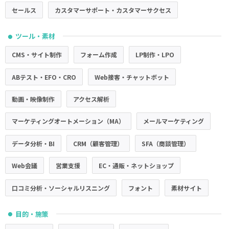
セールス
カスタマーサポート・カスタマーサクセス
ツール・素材
●
CMS・サイト制作
フォーム作成
LP制作・LPO
ABテスト・EFO・CRO
Web接客・チャットボット
動画・映像制作
アクセス解析
マーケティングオートメーション（MA）
メールマーケティング
データ分析・BI
CRM（顧客管理）
SFA（商談管理）
Web会議
営業支援
EC・通販・ネットショップ
口コミ分析・ソーシャルリスニング
フォント
素材サイト
目的・施策
●