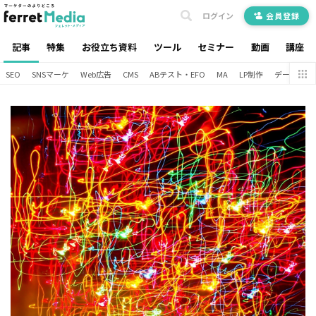
ログイン
会員登録
記事
特集
お役立ち資料
ツール
セミナー
動画
講座
SEO
SNSマーケ
Web広告
CMS
ABテスト・EFO
MA
LP制作
データ分析