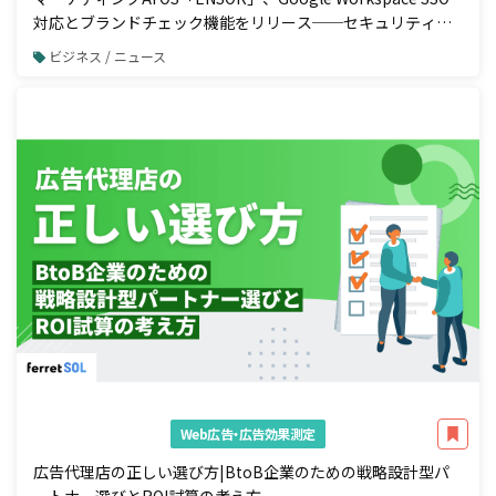
対応とブランドチェック機能をリリース──セキュリティ強
化と広告配信前の自動コンプラ検知を一体で実現
ビジネス / ニュース
Web広告・広告効果測定
広告代理店の正しい選び方|BtoB企業のための戦略設計型パ