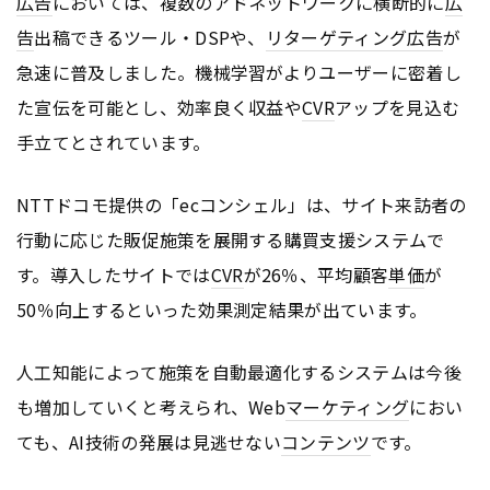
広告
においては、複数のアドネットワークに横断的に
広
告
出稿できるツール・DSPや、
リターゲティング広告
が
急速に普及しました。機械学習がよりユーザーに密着し
た宣伝を可能とし、効率良く収益や
CVR
アップを見込む
手立てとされています。
NTTドコモ提供の「ecコンシェル」は、サイト来訪者の
行動に応じた販促施策を展開する購買支援システムで
す。導入したサイトでは
CVR
が26％、平均顧客
単価
が
50％向上するといった効果測定結果が出ています。
人工知能によって施策を自動最適化するシステムは今後
も増加していくと考えられ、Web
マーケティング
におい
ても、AI技術の発展は見逃せない
コンテンツ
です。