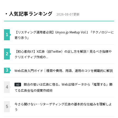
・人気記事ランキング
2026-08-07更新
【リスティング運用者必見】Unyoo.jp Meetup Vol.1 「テクノロジーに
寄り添う」
【初心者向け】X広告（旧Twitter）の出し方を解説！見るべき指標や
クリエイティブ作成の...
Web広告入門ガイド｜種類や費用、用語、運用のコツを網羅的に解説
競合の狙いは広告に宿る。Web出稿データから「推理する」勝
AD
てる広告会社の提案作成術
今さら聞けない…リターゲティング広告の基本的な仕組みを理解しよ
う