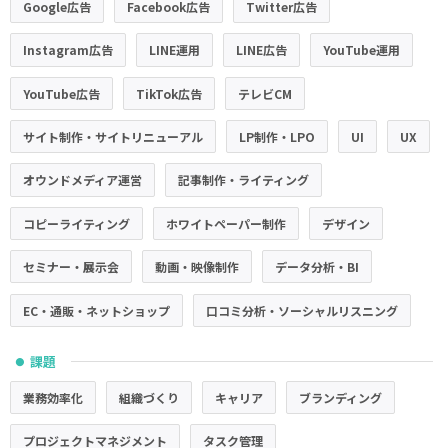
Google広告
Facebook広告
Twitter広告
Instagram広告
LINE運用
LINE広告
YouTube運用
YouTube広告
TikTok広告
テレビCM
サイト制作・サイトリニューアル
LP制作・LPO
UI
UX
オウンドメディア運営
記事制作・ライティング
コピーライティング
ホワイトペーパー制作
デザイン
セミナー・展示会
動画・映像制作
データ分析・BI
EC・通販・ネットショップ
口コミ分析・ソーシャルリスニング
課題
●
業務効率化
組織づくり
キャリア
ブランディング
プロジェクトマネジメント
タスク管理