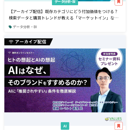
データ分析・BI
【アーカイブ配信】既存カテゴリにどう付加価値をつける？
検索データと購買トレンドが教える「マーケットイン」な商
品開発アプローチ
データ分析・BI
AI