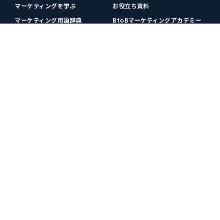
マーケティングを学ぶ
お役立ち資料
マーケティング用語辞典
BtoBマーケティングアカデミー
各種お問い合わせ
利用規約
プライバシーポリシー
クッキーポリシー
運営会社
広告掲載
プレスリリース
無料会員登録
広告掲載
更新情報や関連ニュースをチェック