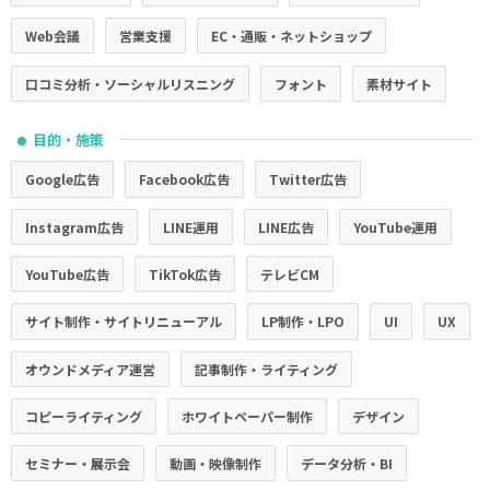
Web会議
営業支援
EC・通販・ネットショップ
口コミ分析・ソーシャルリスニング
フォント
素材サイト
目的・施策
●
Google広告
Facebook広告
Twitter広告
Instagram広告
LINE運用
LINE広告
YouTube運用
YouTube広告
TikTok広告
テレビCM
サイト制作・サイトリニューアル
LP制作・LPO
UI
UX
オウンドメディア運営
記事制作・ライティング
コピーライティング
ホワイトペーパー制作
デザイン
セミナー・展示会
動画・映像制作
データ分析・BI