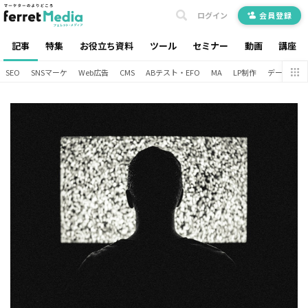
ログイン
会員登録
記事
特集
お役立ち資料
ツール
セミナー
動画
講座
SEO
SNSマーケ
Web広告
CMS
ABテスト・EFO
MA
LP制作
データ分析