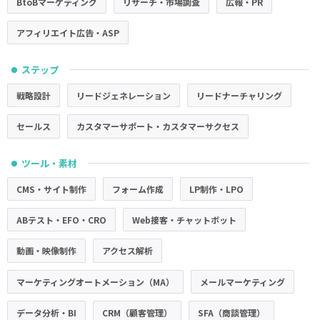
BtoBマーケティング
リサーチ・市場調査
広報・PR
アフィリエイト広告・ASP
ステップ
●
戦略設計
リードジェネレーション
リードナーチャリング
セールス
カスタマーサポート・カスタマーサクセス
ツール・素材
●
CMS・サイト制作
フォーム作成
LP制作・LPO
ABテスト・EFO・CRO
Web接客・チャットボット
動画・映像制作
アクセス解析
マーケティングオートメーション（MA）
メールマーケティング
データ分析・BI
CRM（顧客管理）
SFA（商談管理）