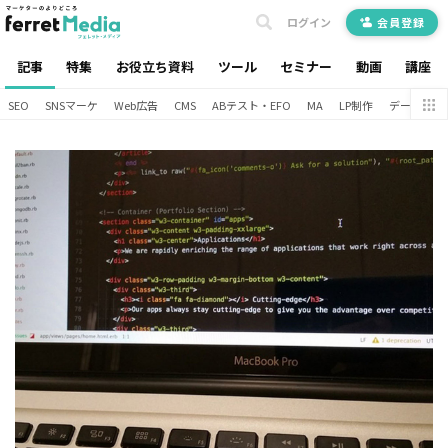
ログイン
会員登録
記事
特集
お役立ち資料
ツール
セミナー
動画
講座
SEO
SNSマーケ
Web広告
CMS
ABテスト・EFO
MA
LP制作
データ分析