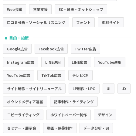
Web会議
営業支援
EC・通販・ネットショップ
口コミ分析・ソーシャルリスニング
フォント
素材サイト
目的・施策
●
Google広告
Facebook広告
Twitter広告
Instagram広告
LINE運用
LINE広告
YouTube運用
YouTube広告
TikTok広告
テレビCM
サイト制作・サイトリニューアル
LP制作・LPO
UI
UX
オウンドメディア運営
記事制作・ライティング
コピーライティング
ホワイトペーパー制作
デザイン
セミナー・展示会
動画・映像制作
データ分析・BI