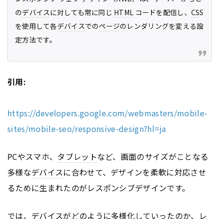
の
デバイス
に対しても常に同じ
HTML
コードを配信し、
CS
S
を使用して各
デバイス
での
ページ
のレンダリングを変える設
定方法です。
引用:
https://developers.google.com/webmasters/mobile-
sites/mobile-seo/responsive-design?hl=ja
PCやスマホ、
タブレット
など、画面のサイズがことなる
多様な
デバイス
に合わせて、デザインを柔軟に対応させ
るために生まれたのがレスポンシブデザインです。
では、
デバイス
がどのように多様化していったのか、レ