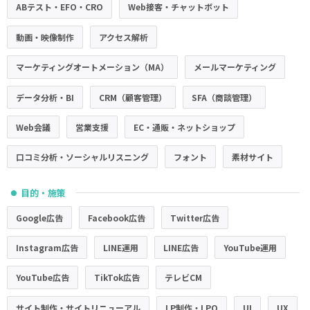
ABテスト・EFO・CRO
Web接客・チャットボット
動画・映像制作
アクセス解析
マーケティングオートメーション（MA）
メールマーケティング
データ分析・BI
CRM（顧客管理）
SFA（商談管理）
Web会議
営業支援
EC・通販・ネットショップ
口コミ分析・ソーシャルリスニング
フォント
素材サイト
目的・施策
●
Google広告
Facebook広告
Twitter広告
Instagram広告
LINE運用
LINE広告
YouTube運用
YouTube広告
TikTok広告
テレビCM
サイト制作・サイトリニューアル
LP制作・LPO
UI
UX