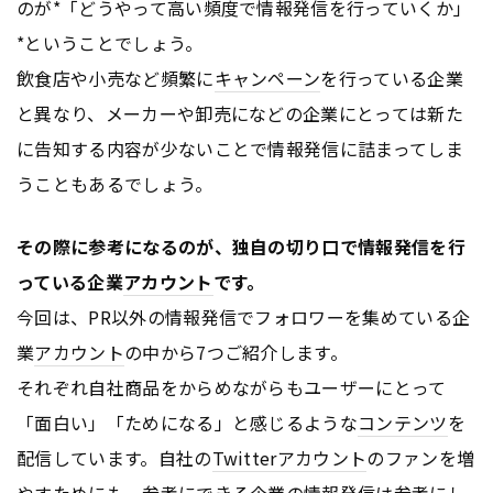
のが*「どうやって高い頻度で情報発信を行っていくか」
*ということでしょう。
飲食店や小売など頻繁に
キャンペーン
を行っている企業
と異なり、メーカーや卸売になどの企業にとっては新た
に告知する内容が少ないことで情報発信に詰まってしま
うこともあるでしょう。
その際に参考になるのが、独自の切り口で情報発信を行
っている企業
アカウント
です。
今回は、PR以外の情報発信でフォロワーを集めている企
業
アカウント
の中から7つご紹介します。
それぞれ自社商品をからめながらもユーザーにとって
「面白い」「ためになる」と感じるような
コンテンツ
を
配信しています。自社の
Twitter
アカウント
のファンを増
やすためにも、参考にできる企業の情報発信は参考にし