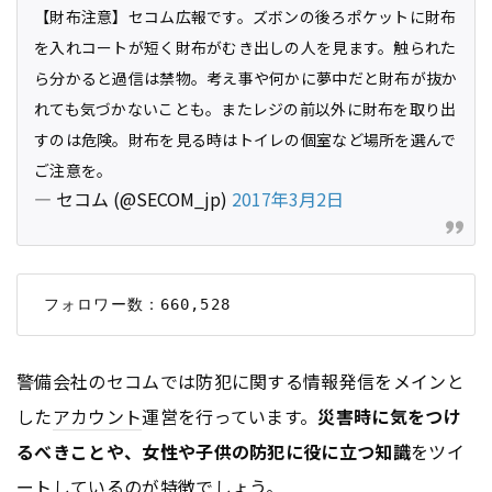
【財布注意】セコム広報です。ズボンの後ろポケットに財布
を入れコートが短く財布がむき出しの人を見ます。触られた
ら分かると過信は禁物。考え事や何かに夢中だと財布が抜か
れても気づかないことも。またレジの前以外に財布を取り出
すのは危険。財布を見る時はトイレの個室など場所を選んで
ご注意を。
— セコム (@SECOM_jp)
2017年3月2日
警備会社のセコムでは防犯に関する情報発信をメインと
した
アカウント
運営を行っています。
災害時に気をつけ
るべきことや、女性や子供の防犯に役に立つ知識
をツイ
ートしているのが特徴でしょう。