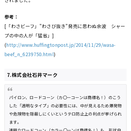
されました。
参考：
[「わさビーフ」"わさび抜き"発売に思わぬ余波 シャー
プの中の人が「猛省」]
(
http://www.huffingtonpost.jp/2014/11/29/wasa-
beef_n_6239750.html
)
7.株式会社石井マーク
パイロン、ロードコーン（カ〇ーコーンは商標名！）のこう
した「透明なタイプ」の必要性には、中が見えるため爆発物
や危険物を隠蔽しにくいというテロ防止上の利点が挙げられ
ます。
透明なロードコーン（カラー〇ーンは商標名！）も、形状自