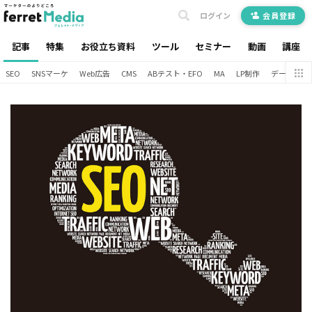
ログイン
会員登録
記事
特集
お役立ち資料
ツール
セミナー
動画
講座
SEO
SNSマーケ
Web広告
CMS
ABテスト・EFO
MA
LP制作
データ分析