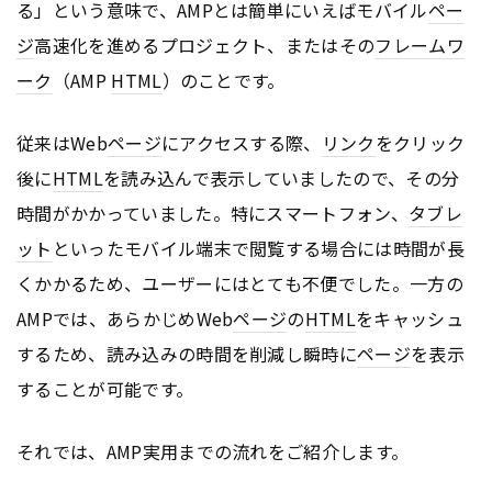
る」という意味で、AMPとは簡単にいえばモバイル
ペー
ジ
高速化を進めるプロジェクト、またはその
フレームワ
ーク
（AMP
HTML
）のことです。
従来はWeb
ページ
にアクセスする際、
リンク
をクリック
後に
HTML
を読み込んで表示していましたので、その分
時間がかかっていました。特にスマートフォン、
タブレ
ット
といったモバイル端末で閲覧する場合には時間が長
くかかるため、ユーザーにはとても不便でした。一方の
AMPでは、あらかじめWeb
ページ
の
HTML
をキャッシュ
するため、読み込みの時間を削減し瞬時に
ページ
を表示
することが可能です。
それでは、AMP実用までの流れをご紹介します。