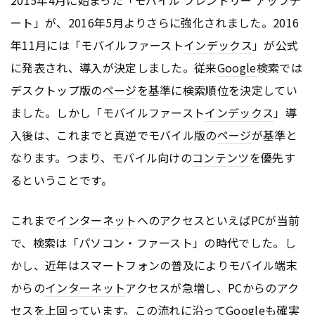
ート」が、2016年5月よりさらに強化されました。2016
年11月には「モバイルファースト
インデックス
」が公式
に発表され、導入が決定しました。従来
Google
検索では
デスクトップ版の
ページ
を基準に検索順位を決定してい
ました。しかし「モバイルファースト
インデックス
」導
入後は、これまでと真逆でモバイル版の
ページ
が基準と
なります。つまり、モバイル向けの
コンテンツ
を優先す
るということです。
これまで
インターネット
へのアクセスといえばPCが当前
で、検索は「パソコン・ファースト」の時代でした。し
かし、近年はスマートフォンの普及によりモバイル端末
からの
インターネット
アクセスが急増し、PCからのアク
セスを上回っています。この流れに沿って
Google
も確実