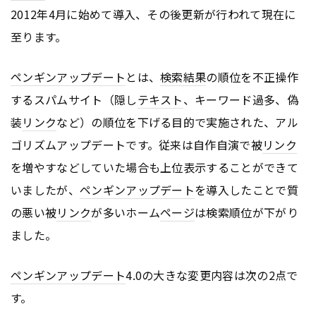
2012年4月に始めて導入、その後更新が行われて現在に
至ります。
ペンギンアップデート
とは、
検索結果
の順位を不正操作
するスパムサイト（隠し
テキスト
、キーワード過多、偽
装
リンク
など）の順位を下げる目的で実施された、アル
ゴリズムアップデートです。従来は自作自演で被
リンク
を増やすなどしていた場合も上位表示することができて
いましたが、
ペンギンアップデート
を導入したことで質
の悪い被
リンク
が多いホーム
ページ
は検索順位が下がり
ました。
ペンギンアップデート
4.0の大きな変更内容は次の2点で
す。