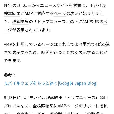
昨年の2月25日からニュースサイトを対象に、モバイル
検索結果
にAMPに対応する
ページ
の表示が始まりまし
た。
検索結果
の「トップニュース」の下にAMP対応の
ペ
ージ
が表示されています。
AMPを利用している
ページ
はこれまでより平均で4倍の速
さで表示するため、時間を待つことなく表示することが
できます。
参考：
モバイルウェブをもっと速く|Google Japan Blog
8月3日には、モバイル
検索結果
「トップニュース」項目
だけではなく、全
検索結果
にAMP
ページ
のサポートを拡
大し、開発者プレビューを公開しました。この時点で