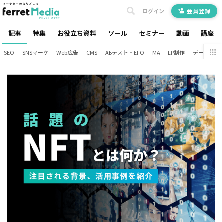
ログイン
会員登録
記事
特集
お役立ち資料
ツール
セミナー
動画
講座
SEO
SNSマーケ
Web広告
CMS
ABテスト・EFO
MA
LP制作
データ分析