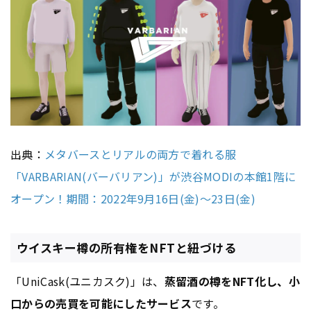
出典：
メタバースとリアルの両方で着れる服
「VARBARIAN(バーバリアン)」が渋谷MODIの本館1階に
オープン！期間：2022年9月16日(金)～23日(金)
ウイスキー樽の所有権をNFTと紐づける
「UniCask(ユニカスク)」は、
蒸留酒の樽をNFT化し、小
口からの売買を可能にしたサービス
です。