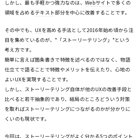
しかし、最も手軽かつ強力なのは、
Webサイト
で多くの
領域を占める
テキスト
部分を中心に改善することです。
その中でも、
UX
を高める手法として2016年始め頃から注
目を集めているのが、*「ストーリーテリング」*という
考え方です。
簡単に言えば箇条書きで特徴を述べるのではなく、物語
仕立てで語ることで特徴やメリットを伝えたり、心地の
よい
UX
を実現することです。
しかし、ストーリーテリング自体が他の
UX
の改善手段と
比べると若干抽象的であり、結局のところどういう対策
を取ればストーリーテリングにつながるのかが分かりに
くいのも現状です。
今回は、ストーリーテリングがよく分かる5つのポイント