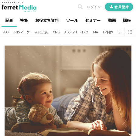
ログイン
会員登録
記事
特集
お役立ち資料
ツール
セミナー
動画
講座
SEO
SNSマーケ
Web広告
CMS
ABテスト・EFO
MA
LP制作
データ分析