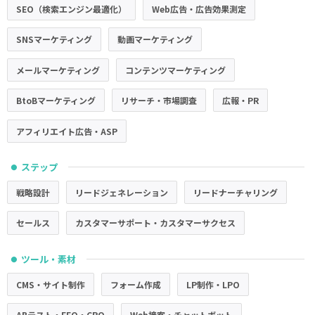
SEO（検索エンジン最適化）
Web広告・広告効果測定
SNSマーケティング
動画マーケティング
メールマーケティング
コンテンツマーケティング
BtoBマーケティング
リサーチ・市場調査
広報・PR
アフィリエイト広告・ASP
ステップ
●
戦略設計
リードジェネレーション
リードナーチャリング
セールス
カスタマーサポート・カスタマーサクセス
ツール・素材
●
CMS・サイト制作
フォーム作成
LP制作・LPO
ABテスト・EFO・CRO
Web接客・チャットボット