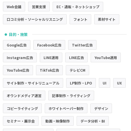
Web会議
営業支援
EC・通販・ネットショップ
口コミ分析・ソーシャルリスニング
フォント
素材サイト
目的・施策
●
Google広告
Facebook広告
Twitter広告
Instagram広告
LINE運用
LINE広告
YouTube運用
YouTube広告
TikTok広告
テレビCM
サイト制作・サイトリニューアル
LP制作・LPO
UI
UX
オウンドメディア運営
記事制作・ライティング
コピーライティング
ホワイトペーパー制作
デザイン
セミナー・展示会
動画・映像制作
データ分析・BI