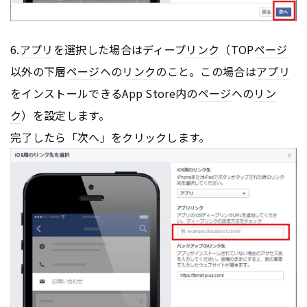
6.
アプリ
を選択した場合はディープ
リンク
（TOP
ページ
以外の下層
ページ
への
リンク
のこと。この場合は
アプリ
をインストールできるApp Store内の
ページ
への
リン
ク
）を設定します。
完了したら「次へ」をクリックします。