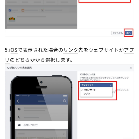
5.i
OS
で表示された場合の
リンク
先をウェブサイトか
アプ
リ
のどちらかから選択します。