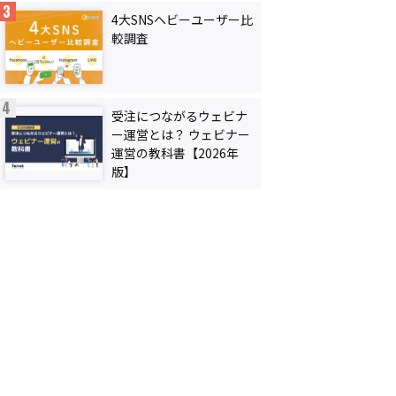
4大SNSヘビーユーザー比
較調査
受注につながるウェビナ
ー運営とは？ ウェビナー
運営の教科書【2026年
版】