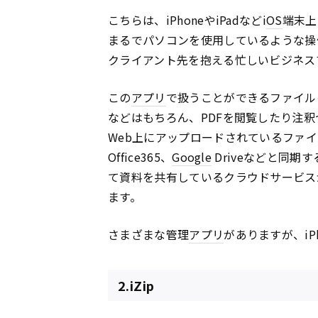
こちらは、iPhoneやiPadなどi
OS
端末上
まるでパソコンを使用しているような操
クライアント先を抱える忙しいビジネス
この
アプリ
で扱うことができるファイル
などはもちろん、PDFを閲覧したり注
Web上にアップロードされているファイルを
Office365、
Google
Driveなどと同
て資料を共有しているクラウドサービス
ます。
さまざまな管理
アプリ
がありますが、iP
2.iZip