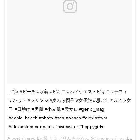
. #海 #ビーチ #水着 #ビキニ #ハイウエストビキニ #ラフィ
アハット #フリンジ #麦わら帽子 #女子旅 #思い出 #カメラ女
子 #日焼け #黒肌 #小麦肌 #天サロ #genic_mag
#genic_beach #photo #sea #beach #alexiastam
#alexiastammermaids #swimwear #happygirls
A post shared by 橘 リン／りんちゃろん (@rincharon) on
Jul 28, 2016 at 8:28am PDT