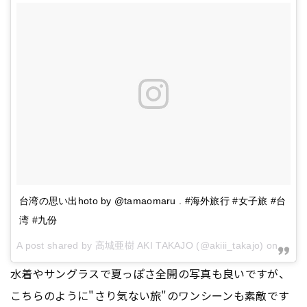
台湾の思い出hoto by @tamaomaru . #海外旅行 #女子旅 #台
湾 #九份
A post shared by 高城亜樹 AKI TAKAJO (@akiii_takajo) on
Jul 2
水着やサングラスで夏っぽさ全開の写真も良いですが、
こちらのように"さり気ない旅"のワンシーンも素敵です