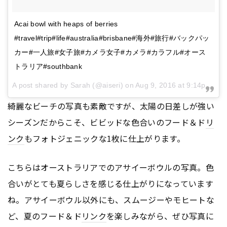
Acai bowl with heaps of berries
#travel#trip#life#australia#brisbane#海外#旅行#バックパッ
カー#一人旅#女子旅#カメラ女子#カメラ#カラフル#オース
トラリア#southbank
A post shared by Sarah (@aiseri) on
Aug 9, 2016 at 9:14pm PDT
綺麗なビーチの写真も素敵ですが、太陽の日差しが強い
シーズンだからこそ、ビビッドな色合いのフード＆ド
リ
ンク
もフォトジェニックな1枚に仕上がります。
こちらはオーストラリアでのアサイーボウルの写真。色
合いがとても夏らしさを感じる仕上がりになっています
ね。アサイーボウル以外にも、スムージーやモヒートな
ど、夏のフード＆ド
リンク
を楽しみながら、ぜひ写真に