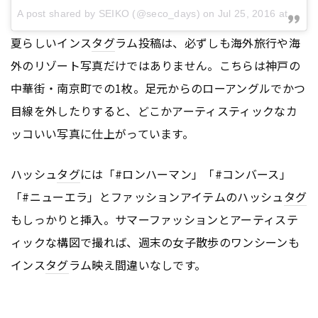
A post shared by SEIKO (@seco_days) on
Jul 25, 2016 at 11:35pm PDT
夏らしいインス
タグ
ラム投稿は、必ずしも海外旅行や海
外のリゾート写真だけではありません。こちらは神戸の
中華街・南京町での1枚。足元からのローアングルでかつ
目線を外したりすると、どこかアーティスティックなカ
ッコいい写真に仕上がっています。
ハッシュ
タグ
には「#ロンハーマン」「#コンバース」
「#ニューエラ」とファッションアイテムのハッシュ
タグ
もしっかりと挿入。サマーファッションとアーティステ
ィックな構図で撮れば、週末の女子散歩のワンシーンも
インス
タグ
ラム映え間違いなしです。