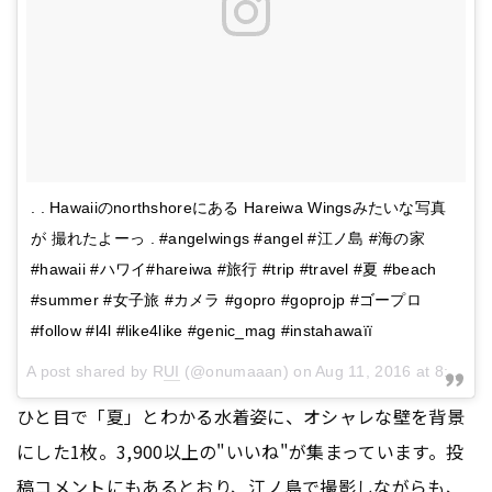
. . Hawaiiのnorthshoreにある Hareiwa Wingsみたいな写真
が 撮れたよーっ . #angelwings #angel #江ノ島 #海の家
#hawaii #ハワイ#hareiwa #旅行 #trip #travel #夏 #beach
#summer #女子旅 #カメラ #gopro #goprojp #ゴープロ
#follow #l4l #like4like #genic_mag #instahawaïï
A post shared by R
UI
(@onumaaan) on
Aug 11, 2016 at 8:28am PDT
ひと目で「夏」とわかる水着姿に、オシャレな壁を背景
にした1枚。3,900以上の"いいね"が集まっています。投
稿コメントにもあるとおり、江ノ島で撮影しながらも、