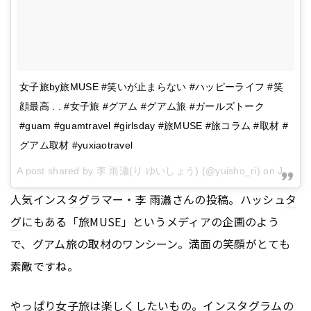
女子旅by旅MUSE #笑いが止まらない #ハッピーライフ #笑
顔最高 . . #女子旅 #グアム #グアム旅 #ガールズトーク
#guam #guamtravel #girlsday #旅MUSE #旅コラム #取材 #
グアム取材 #yuxiaotravel
A post shared by 李 雨瀟(り ゆいしょう) (@yuisho_ri) on
Jul 21, 2016 at 3:32am PDT
人気インス
タグ
ラマー・李 雨瀟さんの投稿。ハッシュ
タ
グ
にもある「旅MUSE」というメディアの企画のよう
で、グアム旅の取材のワンシーン。満面の笑顔がとても
素敵ですね。
やっぱり女子旅は楽しくしたいもの。インス
タグ
ラムの