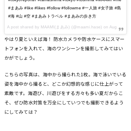
#まあみ #like #likes #follow #followme #一人旅 #女子旅 #島
#海 #山 #空 #まあみトラベル #まあみの歩き方
A post shared by MAAMI(まあみ) (@maami.hase) on
Aug 29, 2016 at 8:19pm PDT
やはり夏といえば海！ 防水カメラや防水ケースにスマー
トフォンを入れて、海のワンシーンを撮影してみてはい
かがでしょう。
こちらの写真は、海中から撮られた1枚。海で泳いでいる
姿を海中から撮ると、どこか幻想的な感じに仕上がって
素敵です。海遊び、川遊びをする方々も多い夏だからこ
そ、ぜひ防水対策を万全にしていつでも撮影できるよう
にしてみては？