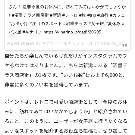
さん！ 是非今度のお休みに、訪れてみてはいかがでしょうか
♪ #沼垂テラス商店街 #新潟 #レトロ #旅 #trip #旅行 #カフェ
#お出かけ #注目のスポット #沼垂テラス #女子旅 #夏休み #
パン屋 #キナリノ https://kinarino.jp/cat8/20695
A post shared by キナリノ／キナリノモール (@kinarino_official) on
自分たちが楽しんでいる写真だけがインス
タグ
ラムでウ
ケるわけではありません。こちらは新潟にある「沼垂テ
ラス商店街」の1枚です。"いいね数"はおよそ6,000と、
非常に多くのいいねを獲得しています。
ポイントは、レトロで可愛い商店街として「今度のお休
みに、訪れてみてはいかがでしょうか」と紹介されてい
ること。このように、ユーザーが女子旅に行きたくなる
ようなスポットを紹介するお役立ち投稿も、ぜひ試して