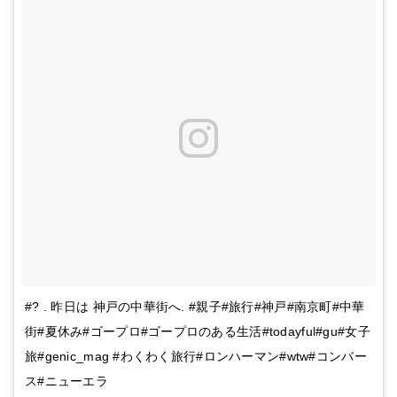
#? . 昨日は 神戸の中華街へ. #親子#旅行#神戸#南京町#中華
街#夏休み#ゴープロ#ゴープロのある生活#todayful#gu#女子
旅#genic_mag #わくわく旅行#ロンハーマン#wtw#コンバー
ス#ニューエラ