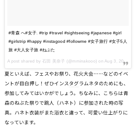
#青森 へ#女子. #trip #travel #sightseeing #japanese #girl
#girlstrip #happy #instagood #followme #女子旅行 #女子5人
旅 #大人女子旅 #ねぶた
A post shared by 石田 美奈子 (@mminakooo) on
Aug 3, 2016 at 3:31am PDT
夏といえば、フェスやお祭り、花火大会……などのイベ
ントが目白押し！ぜひインス
タグ
ラムネタのためにも、
参加してみてはいかがでしょう。ちなみに、こちらは青
森のねぶた祭りで跳人（ハネト）に参加された時の写
真。ハネト衣装がまた浴衣と違って、可愛い仕上がりに
なっています。