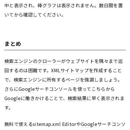
中と表示され、棒グラフは表示されません。数日間を置
いてから確認してください。
まとめ
検索エンジン
の
クローラー
がウェブサイトを隅々まで巡
回するのは困難です。XML
サイトマップ
を作成すること
で、
検索エンジン
に所有する
ページ
を強調しましょう。
さらに
Google
サーチコンソールを使ってこちらから
Google
に働きかけることで、
検索結果
に早く表示されま
す。
無料で使えるsitemap.xml Editorや
Google
サーチコンソ