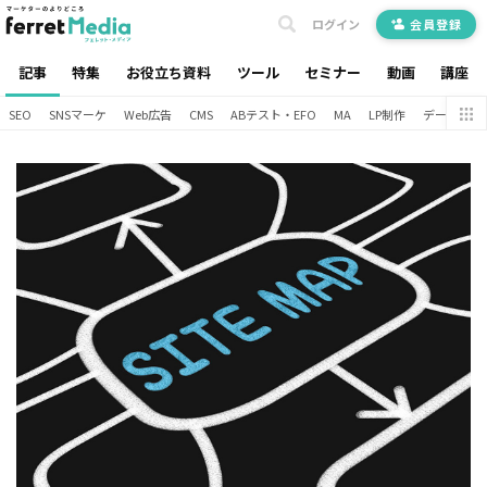
ログイン
会員登録
記事
特集
お役立ち資料
ツール
セミナー
動画
講座
SEO
SNSマーケ
Web広告
CMS
ABテスト・EFO
MA
LP制作
データ分析