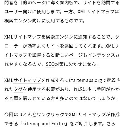
問者を目的の
ページ
に導く案内板で、サイトを訪問する
ユーザー向けに使用します。一方、XML
サイトマップ
は
検索エンジン
向けに使用するものです。
XML
サイトマップ
を
検索エンジン
に通知することで、
ク
ローラー
が効率よくサイトを巡回してくれます。XML
サ
イトマップ
を設置すると新しい
ページ
も
インデックス
さ
れやすくなるので、
SEO
対策に欠かせません。
XML
サイトマップ
を作成するにはsitemaps.orgで定義さ
れた
タグ
を使用する必要があり、作成に少し手間がかか
ると頭を悩ませている方も多いのではないでしょうか。
今回はほとんどワンクリックでXML
サイトマップ
が作成
できる「sitemap.xml Editor」をご紹介します。さら