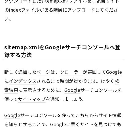
ダウンロードしたsitemap.xmlファイルを、該当サイト
のindexファイルがある階層にアップロードしてくださ
い。
sitemap.xmlをGoogleサーチコンソールへ登
録する方法
新しく追加した
ページ
は、
クローラー
が巡回して
Google
に
インデックス
されるまで時間が掛かります。はやく
検
索結果
に表示させるために、
Google
サーチコンソールを
使って
サイトマップ
を通知しましょう。
Google
サーチコンソールを使ってこちらからサイト情報
を知らせすることで、
Google
に早くサイトを見つけても