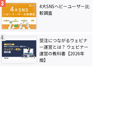
4大SNSヘビーユーザー比
較調査
受注につながるウェビナ
ー運営とは？ ウェビナー
運営の教科書【2026年
版】