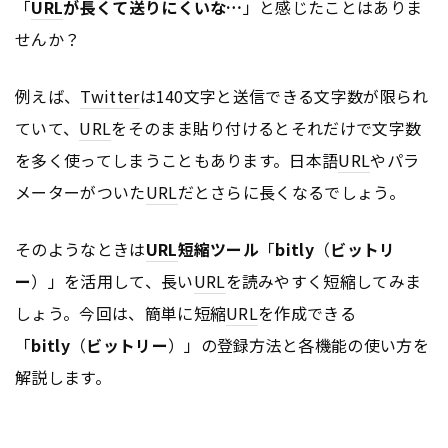
「
URL
が長くて送りにくいな…
」と感じたことはありま
せんか？
例えば、
Twitter
は140文字と送信できる文字数が限られ
ていて、
URL
をそのまま貼り付けるとそれだけで文字数
を多く使ってしまうこともあります。日本語
URL
やパラ
メーターがついた
URL
だとさらに長くなるでしょう。
そのようなときは
URL
短縮ツール
「
bitly
（
ビットリ
ー
）」を活用して、長い
URL
を読みやすく短縮してみま
しょう。今回は、簡単に短縮
URL
を作成できる
「
bitly
（
ビットリー
）」の登録方法と各機能の使い方を
解説します。