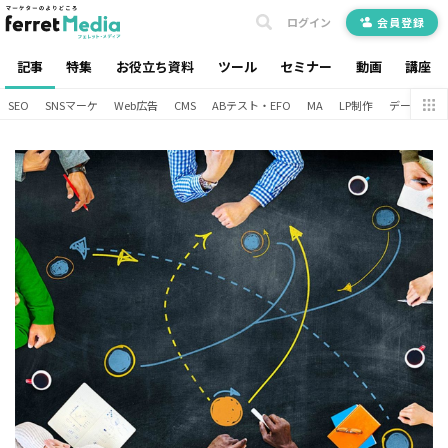
ログイン
会員登録
記事
特集
お役立ち資料
ツール
セミナー
動画
講座
SEO
SNSマーケ
Web広告
CMS
ABテスト・EFO
MA
LP制作
データ分析