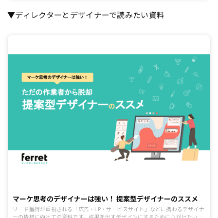
ンク切れになってしまったりといったデメリットも存在します。メリット・デ
メリットも理解した上で、上手な活用方法を見つけていきましょう。
▼ディレクターとデザイナーで読みたい資料
マーケ思考のデザイナーは強い！ 提案型デザイナーのススメ
リード獲得が重視される「広告・LP・サービスサイト」などに携わるデザイナ
ーの皆様に向けての資料です。成果を出すデザインにするために心がけたいポ