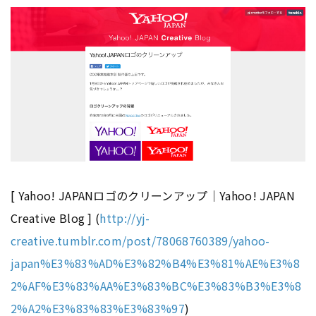
[ Yahoo! JAPANロゴのクリーンアップ｜Yahoo! JAPAN
Creative Blog ] (
http://yj-
creative.tumblr.com/post/78068760389/yahoo-
japan%E3%83%AD%E3%82%B4%E3%81%AE%E3%8
2%AF%E3%83%AA%E3%83%BC%E3%83%B3%E3%8
2%A2%E3%83%83%E3%83%97
)