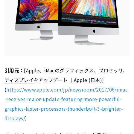
引用元：
[Apple、iMacのグラフィックス、プロセッサ、
ディスプレイ
をアップデート ｜Apple (日本)]
(
https://www.apple.com/jp/newsroom/2017/06/imac
-receives-major-update-featuring-more-powerful-
graphics-faster-processors-thunderbolt-3-brighter-
displays/
)