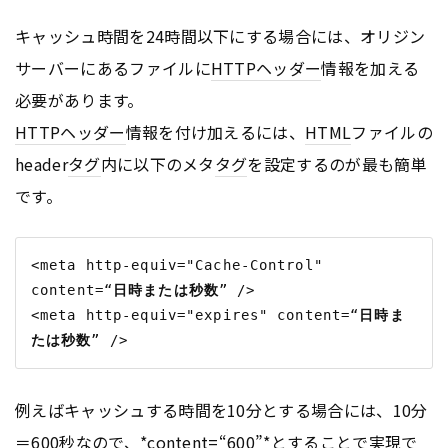
キャッシュ時間を24時間以下にする場合には、オリジン
サーバーにあるファイルに
HTTP
ヘッダー
情報を加える
必要があります。
HTTP
ヘッダー
情報を付け加えるには、
HTML
ファイルの
header
タグ
内に以下のメタ
タグ
を設定するのが最も簡単
です。
<meta http-equiv="Cache-Control" 
content=“
日時または秒数
” />

<meta http-equiv="expires" content=“
日時ま
たは秒数
例えばキャッシュする時間を10分とする場合には、10分
＝600秒なので、*content=“600”*とすることで実現で