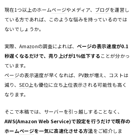
現在1つ以上のホーム
ページ
やメディア、
ブログ
を運営し
ている方であれば、このような悩みを持っているのでは
ないでしょうか。
実際、Amazonの調査によれば、
ページ
の表示速度が0.1
秒遅くなるだけで、売り上げが1％低下する
ことが分かっ
ています。
ページ
の表示速度が早くなれば、
PV
数が増え、コストは
減り、
SEO
上も優位に立ち上位表示される可能性も高く
なります。
そこで本稿では、サーバーを引っ越しすることなく、
AWS(Amazon Web Service)で設定を行うだけで既存の
ホーム
ページ
を一気に高速化させる方法
をご紹介しま