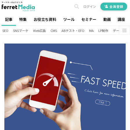
ログイン
会員登録
記事
特集
お役立ち資料
ツール
セミナー
動画
講座
SEO
SNSマーケ
Web広告
CMS
ABテスト・EFO
MA
LP制作
データ分析