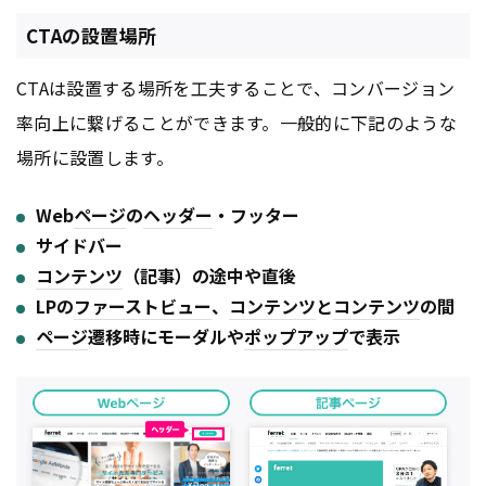
CTAの設置場所
CTAは設置する場所を工夫することで、コンバージョン
率向上に繋げることができます。一般的に下記のような
場所に設置します。
Web
ページ
の
ヘッダー
・フッター
サイドバー
コンテンツ
（記事）の途中や直後
LPの
ファーストビュー
、
コンテンツ
と
コンテンツ
の間
ページ
遷移時にモーダルや
ポップアップ
で表示