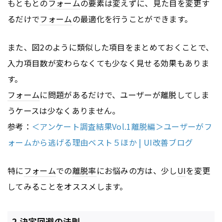
もともとの
フォーム
の要素は変えずに、見た目を変更す
るだけで
フォーム
の最適化を行うことができます。
また、図2のように類似した項目をまとめておくことで、
入力項目数が変わらなくても少なく見せる効果もありま
す。
フォーム
に問題があるだけで、ユーザーが離脱してしま
うケースは少なくありません。
参考：
＜アンケート調査結果Vol.1離脱編＞ユーザーがフ
ォームから逃げる理由ベスト５ほか | UI改善ブログ
特に
フォーム
での
離脱率
にお悩みの方は、少し
UI
を変更
してみることをオススメします。
2.決定回避の法則