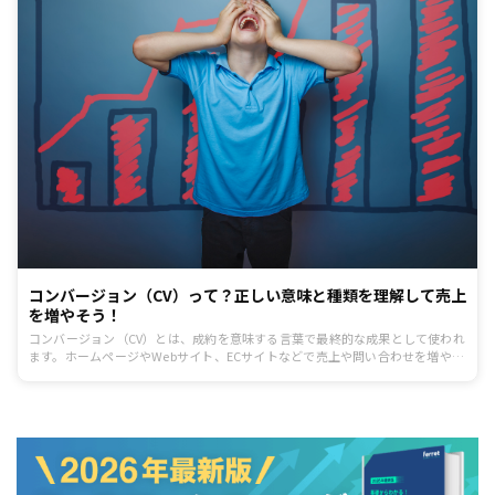
コンバージョン（CV）って？正しい意味と種類を理解して売上
を増やそう！
コンバージョン（CV）とは、成約を意味する言葉で最終的な成果として使われ
ます。ホームページやWebサイト、ECサイトなどで売上や問い合わせを増やし
たいと考えている場合、コンバージョンを適切に設定していくことは欠かせま
せん。コンバージョンの定義はWebサービスにより異なりますが、基本的に
Webサイトはこのコンバージョンを増やしていくために、正しい設定を行い改
善施策を行い続けていくことが重要です。記事では、コンバージョンの意味や
種類、Google Analyticsでの測定方法について解説します。