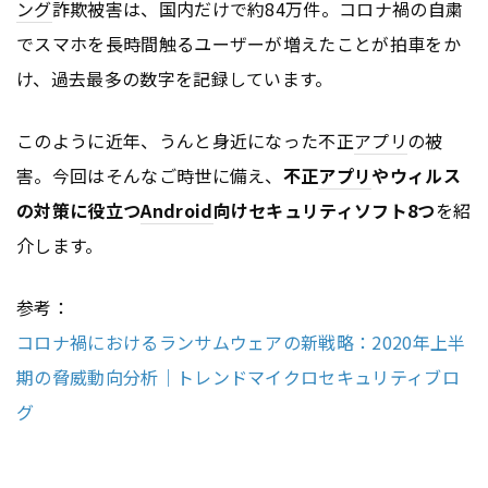
ング
詐欺被害は、国内だけで約84万件。コロナ禍の自粛
でスマホを長時間触るユーザーが増えたことが拍車をか
け、過去最多の数字を記録しています。
このように近年、うんと身近になった不正
アプリ
の被
害。今回はそんなご時世に備え、
不正
アプリ
やウィルス
の対策に役立つ
Android
向けセキュリティソフト8つ
を紹
介します。
参考：
コロナ禍におけるランサムウェアの新戦略：2020年上半
期の脅威動向分析｜トレンドマイクロセキュリティブロ
グ