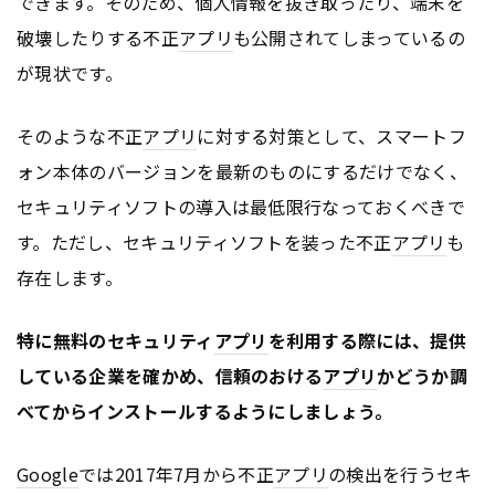
できます。そのため、個人情報を抜き取ったり、端末を
破壊したりする不正
アプリ
も公開されてしまっているの
が現状です。
そのような不正
アプリ
に対する対策として、スマートフ
ォン本体のバージョンを最新のものにするだけでなく、
セキュリティソフトの導入は最低限行なっておくべきで
す。ただし、セキュリティソフトを装った不正
アプリ
も
存在します。
特に無料のセキュリティ
アプリ
を利用する際には、提供
している企業を確かめ、信頼のおける
アプリ
かどうか調
べてからインストールするようにしましょう。
Google
では2017年7月から不正
アプリ
の検出を行うセキ