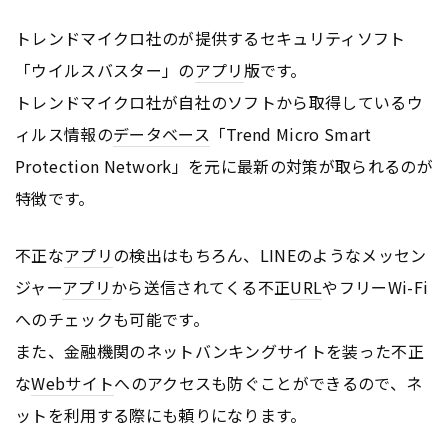
トレンドマイクロ社のが提供するセキュリティソフト
「ウイルスバスター」の
アプリ
版です。
トレンドマイクロ社が自社のソフトから取得しているウ
ィルス情報の
データベース
「Trend Micro Smart
Protection Network」を元に最新の対策が取られるのが
特徴です。
不正な
アプリ
の検出はもちろん、LINEのようなメッセン
ジャー
アプリ
から送信されてくる不正
URL
やフリーWi-Fi
へのチェックも可能です。
また、金融機関のネットバンキングサイトを装った不正
な
Webサイト
へのアクセスも防ぐことができるので、ネ
ットを利用する際にも頼りになります。