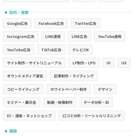
目的・施策
●
Google広告
Facebook広告
Twitter広告
Instagram広告
LINE運用
LINE広告
YouTube運用
YouTube広告
TikTok広告
テレビCM
サイト制作・サイトリニューアル
LP制作・LPO
UI
UX
オウンドメディア運営
記事制作・ライティング
コピーライティング
ホワイトペーパー制作
デザイン
セミナー・展示会
動画・映像制作
データ分析・BI
EC・通販・ネットショップ
口コミ分析・ソーシャルリスニング
課題
●