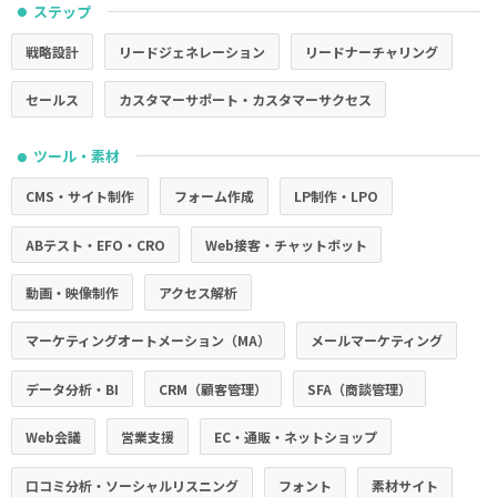
ステップ
●
戦略設計
リードジェネレーション
リードナーチャリング
セールス
カスタマーサポート・カスタマーサクセス
ツール・素材
●
CMS・サイト制作
フォーム作成
LP制作・LPO
ABテスト・EFO・CRO
Web接客・チャットボット
動画・映像制作
アクセス解析
マーケティングオートメーション（MA）
メールマーケティング
データ分析・BI
CRM（顧客管理）
SFA（商談管理）
Web会議
営業支援
EC・通販・ネットショップ
口コミ分析・ソーシャルリスニング
フォント
素材サイト