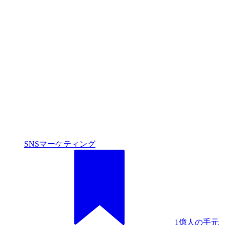
ビジネス
「Podcast」はマーケ施策として機能するのか？ferretが
実践する音声発信の裏側
ビジネス /
BtoBマーケティング