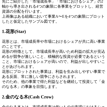
先にご紹介した「市場成長率」「市場における
シェア
」の2
軸から導き出される4つの象限に各事業をプロットし、経営
資源の分配を行います。
上画像はある組織において事業A〜Eを4つの象限にプロット
したと仮定したサンプル図です。
1.花形(Star)
花形とは、市場成長率や市場における
シェア
が共に高い事業
のことです。
花形の特徴として、市場成長率が高いため利益の拡大が見込
めるが競争が激しいこと、積極的な投資が必要であるという
こと、市場における
シェア
が高いので、利益が出しやすいこ
とがあげられます。
花形にプロットされた事業は、利益を生み出しやすい事業で
ある反面、常に激しい競争にさらされます。
そのため、他の事業で得た利益などを継続して投資して「金
のなる木」の事象を目指します。
2.金のなる木(Cash Crow)
金のなる木とは、市場成長率は低いものの市場における
シェ