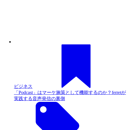
ビジネス
縦
型に超薄型、BGMとの組み合わせも！最新ストアサイ
ネージが変える小売りの常識
ビジネス / ト
レンド
公開日: 2017年10月20日
おすすめエントリー
イベント
2026年01月01日 (木) 08:00 - 2027年12月31日
(金) 23:59