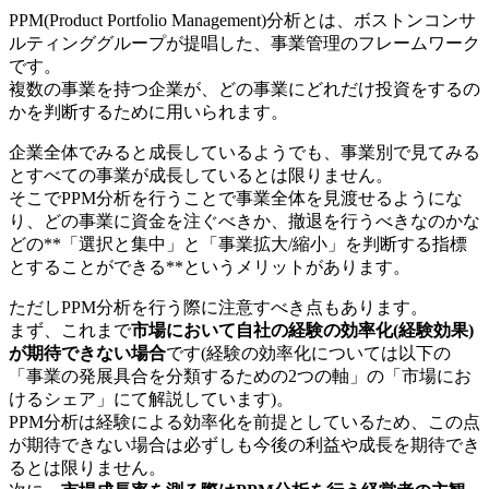
PPM(Product Portfolio Management)分析とは、ボストン
コンサ
ルティング
グループが提唱した、事業管理の
フレームワーク
です。
複数の事業を持つ企業が、どの事業にどれだけ投資をするの
かを判断するために用いられます。
企業全体でみると成長しているようでも、事業別で見てみる
とすべての事業が成長しているとは限りません。
そこでPPM分析を行うことで事業全体を見渡せるようにな
り、どの事業に資金を注ぐべきか、撤退を行うべきなのかな
どの**「選択と集中」と「事業拡大/縮小」を判断する指標
とすることができる**というメリットがあります。
ただしPPM分析を行う際に注意すべき点もあります。
まず、これまで
市場において自社の経験の効率化(経験効果)
が期待できない場合
です(経験の効率化については以下の
「事業の発展具合を分類するための2つの軸」の「市場にお
ける
シェア
」にて解説しています)。
PPM分析は経験による効率化を前提としているため、この点
が期待できない場合は必ずしも今後の利益や成長を期待でき
るとは限りません。