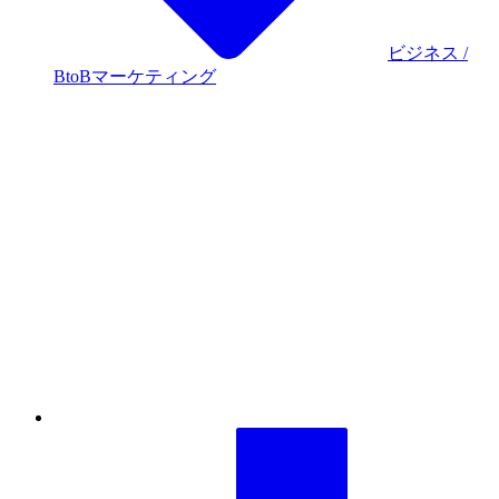
もう“ダメ出し”されない！経営層を動かすWebサイト
リニューアル企画の立て方
イベント
2026年01月01日 (木) 08:00 - 2027年12月31日
(金) 23:59
Webメディアの市場動向と、これからの生存戦略
同じカテゴリから記事を探す
ビジネス
カテゴリから記事をさがす
●
Webマーケティング手法
SEO（検索エンジン最適化）
Web広告・広告効果測定
SNSマーケティング