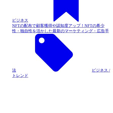
動画マーケティング
メールマーケティング
コンテンツマーケティング
BtoBマーケティング
リサーチ・市場調査
広報・PR
アフィリエイト広告・ASP
●
ステップ
戦略設計
リードジェネレーション
リードナーチャリング
セールス
カスタマーサポート・カスタマーサクセス
●
ツール・素材
CMS・サイト制作
フォーム作成
LP制作・LPO
ABテスト・EFO・CRO