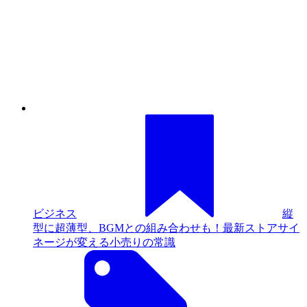
Web接客・チャットボット
動画・映像制作
アクセス解析
マーケティングオートメーション（MA）
メールマーケティング
データ分析・BI
CRM（顧客管理）
SFA（商談管理）
Web会議
営業支援
EC・通販・ネットショップ
口コミ分析・ソーシャルリスニング
フォント
素材サイト
●
目的・施策
Google広告
Facebook広告
Twitter広告
Instagram広告