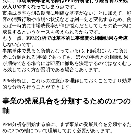
次に、
市場成長率を測る際はPPM分析を行う経営者の主観
が入りやすくなってしまう
点です。
市場成長率を測る期間に明確な基準がないことに加えて、顧
客の消費行動や市場の状況などは刻一刻と変化するため、例
えば一時的に市場成長率が伸び悩んだとしてもその後一気に
成長するというケースも考えられるからです。
もう一点、
PPM分析では基本的に事業間の相乗効果を考慮
しない
点です。
事業単体で見ると負債となっている(以下解説において負け
犬に分類される)事業であっても、ほかの事業との相乗効果
が期待できる場合には即座に撤退を決定するのではなくむし
ろ残しておく方が賢明である場合もあります。
PPM分析は、これらの注意点を理解しておくことでより効果
的な分析を行うことができます。
事業の発展具合を分類するための2つの
軸
PPM分析を開始する前に、まず事業の発展具合を分類するた
めに2つの軸について理解しておく必要があります。