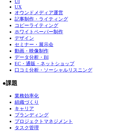
アプローチを用いたサービス事例【図あり】
「Podcast」はマーケ施策として機能するのか？ferretが
実践する音声発信の裏側
Wayback Machine（ウェイバックマシン）とは？過去公
開されていたページをもう1...
NFTの配布で顧客獲得や認知度アップ！NFTの希少
性・独自性を活かした最新のマーケティング...
“香り”で売上が倍に！？嗅覚にフォーカスした新たな
マーケティング手法
・おすすめ資料ランキング
基礎からわかる BtoBマーケティング実践ガイド【2026
年最新版】
ペルソナ作成ガイドブック
4大SNSヘビーユーザー比較調査