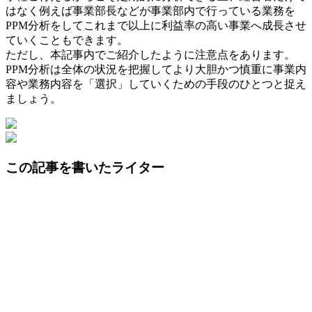
はなく例えば事業部長などが事業部内で行っている業務を
PPM分析をしてこれまで以上に利益率の高い事業へ成長させ
ていくこともできます。
ただし、本記事内でご紹介したように注意点をあります。
PPM分析は全体の状況を把握してより大胆かつ慎重に事業内
容や業務内容を「選択」していくための手段のひとつと捉え
ましょう。
この記事を書いたライター
三輪 きらら
LOVELETTER WORKS株式会社 代表取締役。ferret編集部卒
業後、沖縄に移住しライティングや編集などを中心とした事
業を展開。
このライターの記事一覧