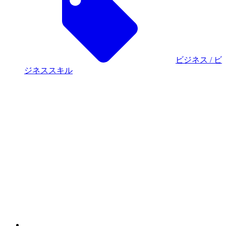
【アーカイ
ブ配信】展示会の成果を最大化するノウハウ～商談に
つなげるアフターフォローも解説～
セミナー・
展示会
AD
SNSマーケティング