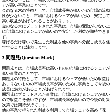
ア
が高い事業のことです。
金のなる木の特徴として、市場成長率が低いため市場の流動
性が少ないこと、市場における
シェア
が高いため、安定して
高い収益があげられることがあります。
金のなる木にプロットされた事業は、市場の変動が少ない上
に市場における
シェア
が高いので安定した利益が期待できま
す。
稼げるだけ稼いで発生した利益を他の事業へ分配し成長を促
すすることに注力します。
3.問題児(Question Mark)
問題児とは、市場成長率は高いものの市場における
シェア
が
低い事業のことです。
問題児の特徴として、市場における
シェア
が低いため収益は
あまりないものの市場成長率が高いために事業として今後の
成長に魅力があることがあげられます。
問題児にプロットされた事業は、市場における
シェア
が低い
ので収益こそ低いですが、市場成長率が高いので今後の対策
次第では期待が持てます。
他の事業で得られた利益を利用して市場
シェア
を高め「花