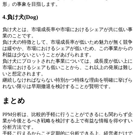
形」の事象を目指します。
4.負け犬(Dog)
負け犬とは、市場成長率や市場における
シェア
が共に低い事
業のことです。
負け犬の特徴として、市場成長率が低いため魅力が無く競争
は緩やか、市場における
シェア
が低いため、この事業からの
利益は少ないということがあげられます。
負け犬にプロットされた事業については、成長度が低い上に
市場における
シェア
も低いことから、これ以上の発展は難し
いと想定されます。
継続しなければならない特別かつ特殊な理由を明確に挙げら
れない限りは早期撤退を検討することが賢明です。
まとめ
PPM分析は、比較的手軽に行うことができるにも関わらず企
業が今後とるべき戦略を検討する上で有益な情報を得やすい
分析方法です。
手軽こ行えるからこそ定期的に分析できる上、経営者だけで