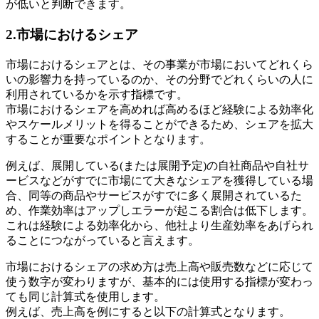
が低いと判断できます。
2.市場におけるシェア
市場における
シェア
とは、その事業が市場においてどれくら
いの影響力を持っているのか、その分野でどれくらいの人に
利用されているかを示す指標です。
市場における
シェア
を高めれば高めるほど経験による効率化
やスケールメリットを得ることができるため、
シェア
を拡大
することが重要なポイントとなります。
例えば、展開している(または展開予定)の自社商品や自社サ
ービスなどがすでに市場にて大きな
シェア
を獲得している場
合、同等の商品やサービスがすでに多く展開されているた
め、作業効率はアップしエラーが起こる割合は低下します。
これは経験による効率化から、他社より生産効率をあげられ
ることにつながっていると言えます。
市場における
シェア
の求め方は売上高や販売数などに応じて
使う数字が変わりますが、基本的には使用する指標が変わっ
ても同じ計算式を使用します。
例えば、売上高を例にすると以下の計算式となります。