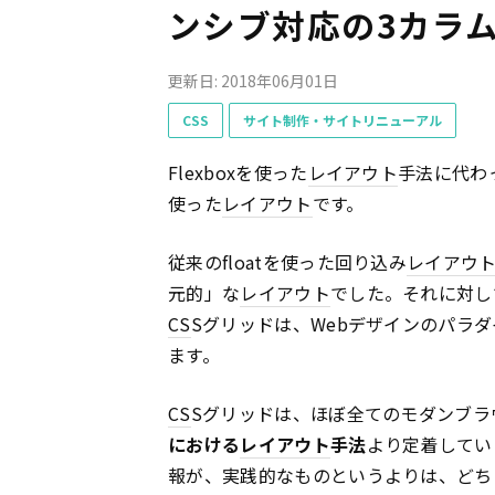
ンシブ対応の3カラ
更新日: 2018年06月01日
CSS
サイト制作・サイトリニューアル
Flexboxを使った
レイアウト
手法に代わ
使った
レイアウト
です。
従来のfloatを使った回り込み
レイアウ
元的」な
レイアウト
でした。それに対し
CS
Sグリッドは、Webデザインのパラ
ます。
CS
Sグリッドは、ほぼ全てのモダンブラ
における
レイアウト
手法
より定着してい
報が、実践的なものというよりは、どち