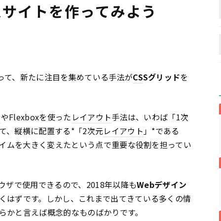
ムサイトを作ってみよう
って、新たに注目を集めている手法が
CS
Sグリッド
を
ト
やFlexboxを使った
レイアウト
手法は、いわば「1次
て、縦横に配置する*「2次元
レイアウト
」*である
ダイムを大きく変えたという点で重要な役割を担ってい
ウザで使用できるので、2018年以降も
Webデザイン
くはずです。しかし、これまで出てきている多くの情
らかと言えば概念的なものばかりです。