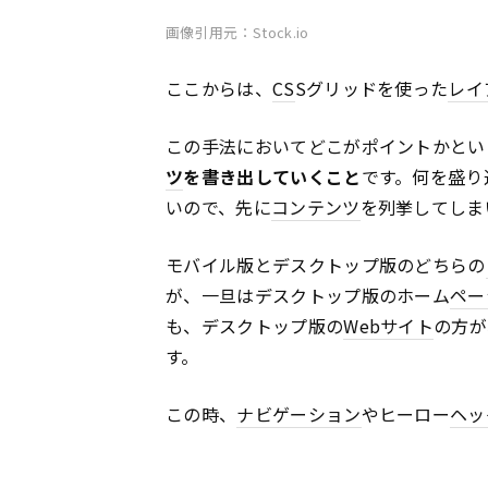
画像引用元：Stock.io
ここからは、
CS
Sグリッドを使った
レイ
この手法においてどこがポイントかとい
ツ
を書き出していくこと
です。何を盛り
いので、先に
コンテンツ
を列挙してしま
モバイル版とデスクトップ版のどちらの
が、一旦はデスクトップ版のホーム
ペー
も、デスクトップ版の
Webサイト
の方が
す。
この時、
ナビゲーション
やヒーロー
ヘッ