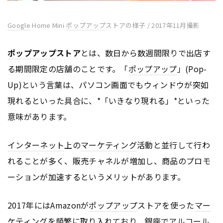
Google
Home Mini
ポップアップ
ストアの様子 / 2017年11月撮影
ポップアップ
ストア
とは、数日から数週間限りで出店す
る期間限定の店舗のことです。「
ポップアップ
」(Pop-
Up)という言葉は、パソコン画面でもウィンドウが突如
現れるといった具合に、*「いきなり現れる」*といった
意味があります。
インターネット
上の
マーケティング
活動と並行して行わ
れることが多く、販売チャネルが増加し、商品のプロモ
ーションが加速するというメリットがあります。
2017年にはAmazonが
ポップアップ
ストアを使った
マー
ケティング
を頻繁に取り入れており、銀座でアルコール