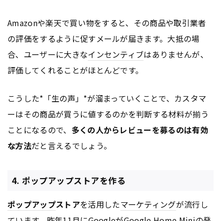
Amazonや楽天で買い物をすると、その商品や取引業者
の評価をするように促すメールが届きます。大抵の場
合、ユーザーに大きな
インセンティブ
はありませんが、
評価してくれることがほとんどです。
こうした*「生の声」*が溜まっていくことで、カスタマ
ーはその商品が買うに値するのかを判断する材料が揃う
ことになるので、
多くの人からレビューを募るのは有効
な方法
だと言えるでしょう。
4. ポップアップストアを作る
ポップアップ
ストア
を活用した
マーケティング
が流行し
ています。昨年11月に
Google
が
Google
Home Miniの発