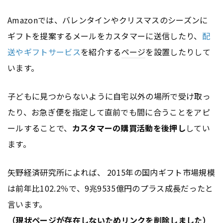
Amazonでは、バレンタインやクリスマスのシーズンに
ギフトを提案するメールをカスタマーに送信したり、
配
送やギフトサービス
を紹介する
ページ
を設置したりして
います。
子どもに見つからないように自宅以外の場所で受け取っ
たり、お急ぎ便を指定して直前でも間に合うことをアピ
ールすることで、
カスタマーの購買活動を後押し
してい
ます。
矢野経済研究所によれば、 2015年の国内ギフト市場規模
は前年比102.2％で、9兆9535億円のプラス成長だったと
言います。
（現状
ページ
が存在しないため
リンク
を削除しました）