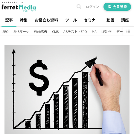
ログイン
会員登録
記事
特集
お役立ち資料
ツール
セミナー
動画
講座
SEO
SNSマーケ
Web広告
CMS
ABテスト・EFO
MA
LP制作
データ分析