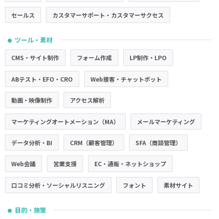
セールス
カスタマーサポート・カスタマーサクセス
ツール・素材
●
CMS・サイト制作
フォーム作成
LP制作・LPO
ABテスト・EFO・CRO
Web接客・チャットボット
動画・映像制作
アクセス解析
マーケティングオートメーション（MA）
メールマーケティング
データ分析・BI
CRM（顧客管理）
SFA（商談管理）
Web会議
営業支援
EC・通販・ネットショップ
口コミ分析・ソーシャルリスニング
フォント
素材サイト
目的・施策
●