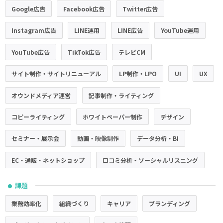
Google広告
Facebook広告
Twitter広告
Instagram広告
LINE運用
LINE広告
YouTube運用
YouTube広告
TikTok広告
テレビCM
サイト制作・サイトリニューアル
LP制作・LPO
UI
UX
オウンドメディア運営
記事制作・ライティング
コピーライティング
ホワイトペーパー制作
デザイン
セミナー・展示会
動画・映像制作
データ分析・BI
EC・通販・ネットショップ
口コミ分析・ソーシャルリスニング
課題
●
業務効率化
組織づくり
キャリア
ブランディング