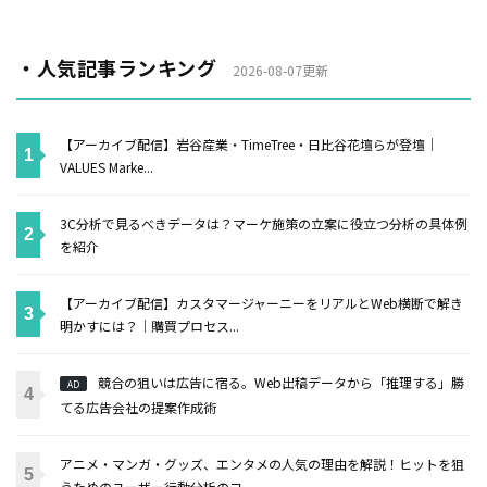
・人気記事ランキング
2026-08-07更新
【アーカイブ配信】岩谷産業・TimeTree・日比谷花壇らが登壇｜
VALUES Marke...
3C分析で見るべきデータは？マーケ施策の立案に役立つ分析の具体例
を紹介
【アーカイブ配信】カスタマージャーニーをリアルとWeb横断で解き
明かすには？｜購買プロセス...
競合の狙いは広告に宿る。Web出稿データから「推理する」勝
AD
てる広告会社の提案作成術
アニメ・マンガ・グッズ、エンタメの人気の理由を解説！ヒットを狙
うためのユーザー行動分析のコ...