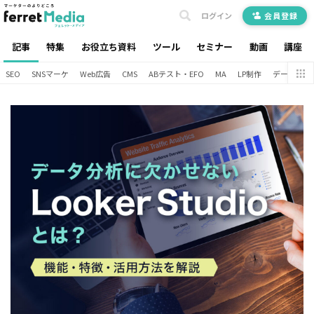
ログイン
会員登録
記事
特集
お役立ち資料
ツール
セミナー
動画
講座
SEO
SNSマーケ
Web広告
CMS
ABテスト・EFO
MA
LP制作
データ分析