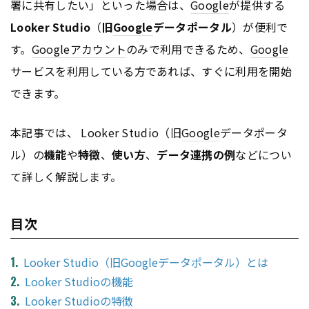
署に共有したい」といった場合は、
Google
が提供する
Looker Studio
（
旧
Google
データポータル
）が便利で
す。
Google
アカウント
のみで利用できるため、
Google
サービスを利用している方であれば、すぐに利用を開始
できます。
本記事では、 Looker Studio（旧
Google
データポータ
ル）の
機能
や
特徴
、
使い方
、
データ連携の例
などについ
て詳しく解説します。
目次
Looker Studio（旧Googleデータポータル）とは
Looker Studioの機能
Looker Studioの特徴