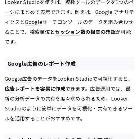
Looker Studioを使えば、複数ツールのデータを1つの
ペ
ージ
にまとめて表示できます。例えば、
Google
アナリテ
ィクスと
Google
サーチコンソールのデータを組み合わせ
ることで、
検索順位と
セッション
数の相関の確認
が可能
です。
Google広告のレポート作成
Google
広告
のデータをLooker Studioで可視化すると、
広告
レポートを容易に作成
できます。
広告
運用では、最
新の分析データの共有を度々求められるため、Looker
Studioのように簡単にデータを可視化・共有できるツー
ルを活用することがおすすめです。