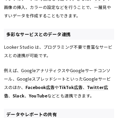
画像の挿入、カラーの設定などを行うことで、一層見や
すいデータを作成することもできます。
多彩なサービスとのデータ連携
Looker Studio は、プログラミング不要で豊富なサービ
スとの連携が可能です。
例えば、
Google
アナリティクスや
Google
サーチコンソ
ール、
Google
スプレッドシートといった
Google
サービ
スのほか、
Facebook
広告
や
TikTok
広告
、
Twitter
広
告
、
Slack
、
YouTube
などとも連携できます。
データやレポートの共有